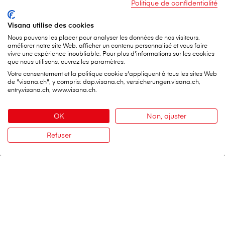
Politique de confidentialité
assurance toutes branches. Le développement de
notre offre, un service de qualité exceptionnel et
Visana utilise des cookies
des nouvelles solutions d’assurance
Nous pouvons les placer pour analyser les données de nos visiteurs,
interconnectées en constituent la base. Pour
améliorer notre site Web, afficher un contenu personnalisé et vous faire
réussir sur cette voie, nous devons comprendre
vivre une expérience inoubliable. Pour plus d'informations sur les cookies
que nous utilisons, ouvrez les paramètres.
les besoins de notre clientèle et lui proposer des
Votre consentement et la politique cookie s'appliquent à tous les sites Web
solutions adaptées à ses besoins.
de "visana.ch", y compris: dap.visana.ch, versicherungen.visana.ch,
Zumthor Stefan
entry.visana.ch, www.visana.ch.
Responsable Assurance toutes
branches et développement de
OK
Non, ajuster
l’entreprise
Refuser
Contact
V⁠i⁠s⁠a⁠n⁠a Services SA
Siège social
Weltpoststrasse 19
3000 Berne 16