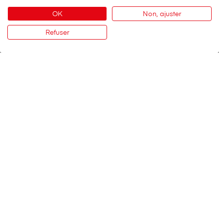
OK
Non, ajuster
Refuser
Contact
V⁠i⁠s⁠a⁠n⁠a Services SA
Siège social
Weltpoststrasse 19
3000 Berne 16
Téléphone:
0848 849 899
Formulaire de contact
Services importants
Déclaration du sinistre