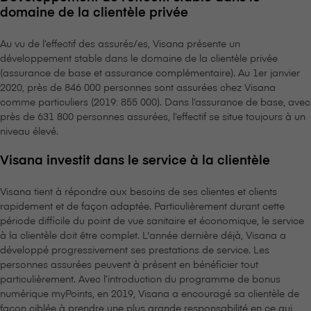
domaine de la clientèle privée
Au vu de l’effectif des assurés/es, V⁠i⁠s⁠a⁠n⁠a présente un
développement stable dans le domaine de la clientèle privée
(assurance de base et assurance complémentaire). Au 1er janvier
2020, près de 846 000 personnes sont assurées chez V⁠i⁠s⁠a⁠n⁠a
comme particuliers (2019: 855 000). Dans l’assurance de base, avec
près de 631 800 personnes assurées, l’effectif se situe toujours à un
niveau élevé.
V⁠i⁠s⁠a⁠n⁠a investit dans le service à la clientèle
V⁠i⁠s⁠a⁠n⁠a tient à répondre aux besoins de ses clientes et clients
rapidement et de façon adaptée. Particulièrement durant cette
période difficile du point de vue sanitaire et économique, le service
à la clientèle doit être complet. L'année dernière déjà, V⁠i⁠s⁠a⁠n⁠a a
développé progressivement ses prestations de service. Les
personnes assurées peuvent à présent en bénéficier tout
particulièrement. Avec l’introduction du programme de bonus
numérique myPoints, en 2019, V⁠i⁠s⁠a⁠n⁠a a encouragé sa clientèle de
façon ciblée à prendre une plus grande responsabilité en ce qui