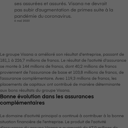
ses assurées et assurés. V⁠i⁠s⁠a⁠n⁠a ne devrait
pas subir d’augmentation de primes suite à la
pandémie du coronavirus.
6 mai 2020
Le groupe V⁠i⁠s⁠a⁠n⁠a a amélioré son résultat d'entreprise, passant de
181,1 à 226,7 millions de francs. Le résultat de l’activité d'assurance
se monte à 144 millions de francs, dont 40,2 millions de francs
proviennent de l'assurance de base et 103,8 millions de francs, de
l’assurance complémentaire. Avec 119,3 millions de francs, les
placements de capitaux ont contribué de manière déterminante
aux bons résultats du groupe V⁠i⁠s⁠a⁠n⁠a.
Bonne évolution dans les assurances
complémentaires
Le domaine d’activité principal a continué à contribuer à la bonne
situation financière de l'entreprise. Le produit de l'activité
d’assurance du groupe V⁠i⁠s⁠a⁠n⁠a a augmenté de 67,9 millions de