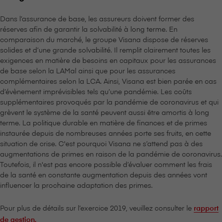
Dans l’assurance de base, les assureurs doivent former des
réserves afin de garantir la solvabilité à long terme. En
comparaison du marché, le groupe V⁠i⁠s⁠a⁠n⁠a dispose de réserves
solides et d’une grande solvabilité. Il remplit clairement toutes les
exigences en matière de besoins en capitaux pour les assurances
de base selon la LAMal ainsi que pour les assurances
complémentaires selon la LCA. Ainsi, V⁠i⁠s⁠a⁠n⁠a est bien parée en cas
d’évènement imprévisibles tels qu’une pandémie. Les coûts
supplémentaires provoqués par la pandémie de coronavirus et qui
grèvent le système de la santé peuvent aussi être amortis à long
terme. La politique durable en matière de finances et de primes
instaurée depuis de nombreuses années porte ses fruits, en cette
situation de crise. C'est pourquoi V⁠i⁠s⁠a⁠n⁠a ne s’attend pas à des
augmentations de primes en raison de la pandémie de coronavirus.
Toutefois, il n'est pas encore possible d’évaluer comment les frais
de la santé en constante augmentation depuis des années vont
influencer la prochaine adaptation des primes.
Pour plus de détails sur l’exercice 2019, veuillez consulter le
rapport
de gestion.