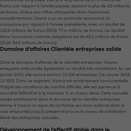
francs par rapport à l’année passée, passant à plus de 3,5 milliards
de francs. Grâce aux offres attrayantes dans l’assurance
complémentaire, V⁠i⁠s⁠a⁠n⁠a a pu en particulier poursuivre sa
croissance par rapport à l’année précédente, avec un résultat de
103,8 millions de francs (2018: 77,6 millions de francs). Le résultat
dans l’assurance-maladie obligatoire est de 40,2 millions de francs
(2018: 84,5 millions de francs).
Domaine d’affaires Clientèle entreprises solide
Dans le domaine d'affaires de la clientèle entreprises, V⁠i⁠s⁠a⁠n⁠a
enregistre cette année également un résultat très satisfaisant. Au 1er
janvier 2019, elle assure environ 16 000 entreprises (1er janvier 2018:
13 300). Dans ce segment, V⁠i⁠s⁠a⁠n⁠a est extrêmement concurrentielle.
Malgré des conditions de marché difficiles, elle est parvenue à
accroître l’effectif et à le maintenir à un niveau élevé. Cette nouvelle
année satisfaisante dans le domaine de la clientèle entreprises
donne à V⁠i⁠s⁠a⁠n⁠a un signe de confiance qui nous renforce dans la
voie empruntée jusqu’à présent et prouve le niveau de satisfaction
élevé des entreprises assurées.
Développement de l’effectif stable dans le