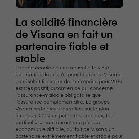
La solidité financière
de V⁠i⁠s⁠a⁠n⁠a en fait un
partenaire fiable et
stable
L’année écoulée a une nouvelle fois été
couronnée de succès pour le groupe V⁠i⁠s⁠a⁠n⁠a.
Le résultat financier de l’entreprise pour 2019
est très positif, autant en ce qui concerne
l’assurance-maladie obligatoire que
l’assurance complémentaire. Le groupe
V⁠i⁠s⁠a⁠n⁠a reste ainsi très solide sur le plan
financier. C’est un point très précieux, tout
particulièrement durant une période
économique difficile, qui fait de V⁠i⁠s⁠a⁠n⁠a un
partenaire extrêmement fiable et stable pour