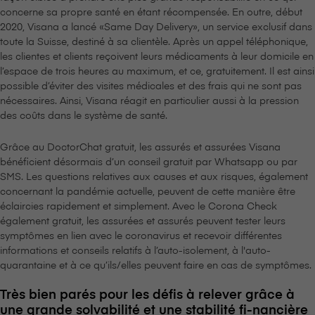
concerne sa propre santé en étant récompensée. En outre, début
2020, V⁠i⁠s⁠a⁠n⁠a a lancé «Same Day Delivery», un service exclusif dans
toute la Suisse, destiné à sa clientèle. Après un appel téléphonique,
les clientes et clients reçoivent leurs médicaments à leur domicile en
l’espace de trois heures au maximum, et ce, gratuitement. Il est ainsi
possible d’éviter des visites médicales et des frais qui ne sont pas
nécessaires. Ainsi, V⁠i⁠s⁠a⁠n⁠a réagit en particulier aussi à la pression
des coûts dans le système de santé.
Grâce au DoctorChat gratuit, les assurés et assurées V⁠i⁠s⁠a⁠n⁠a
bénéficient désormais d’un conseil gratuit par Whatsapp ou par
SMS. Les questions relatives aux causes et aux risques, également
concernant la pandémie actuelle, peuvent de cette manière être
éclaircies rapidement et simplement. Avec le Corona Check
également gratuit, les assurées et assurés peuvent tester leurs
symptômes en lien avec le coronavirus et recevoir différentes
informations et conseils relatifs à l’auto-isolement, à l'auto-
quarantaine et à ce qu’ils/elles peuvent faire en cas de symptômes.
Très bien parés pour les défis à relever grâce à
une grande solvabilité et une stabilité fi-nancière