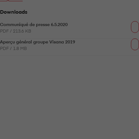
Downloads
Communiqué de presse 6.5.2020
PDF / 213.6 KB
Aperçu général groupe V⁠i⁠s⁠a⁠n⁠a 2019
PDF / 1.8 MB