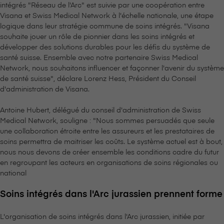
intégrés "Réseau de l'Arc" est suivie par une coopération entre
V⁠i⁠s⁠a⁠n⁠a et Swiss Medical Network à l'échelle nationale, une étape
logique dans leur stratégie commune de soins intégrés. "V⁠i⁠s⁠a⁠n⁠a
souhaite jouer un rôle de pionnier dans les soins intégrés et
développer des solutions durables pour les défis du système de
santé suisse. Ensemble avec notre partenaire Swiss Medical
Network, nous souhaitons influencer et façonner l'avenir du système
de santé suisse", déclare Lorenz Hess, Président du Conseil
d'administration de V⁠i⁠s⁠a⁠n⁠a.
Antoine Hubert, délégué du conseil d'administration de Swiss
Medical Network, souligne : "Nous sommes persuadés que seule
une collaboration étroite entre les assureurs et les prestataires de
soins permettra de maitriser les coûts. Le système actuel est à bout,
nous nous devons de créer ensemble les conditions cadre du futur
en regroupant les acteurs en organisations de soins régionales ou
national
Soins intégrés dans l'Arc jurassien prennent forme
L'organisation de soins intégrés dans l'Arc jurassien, initiée par