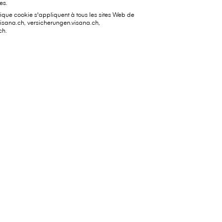
es.
tique cookie s'appliquent à tous les sites Web de
visana.ch, versicherungen.visana.ch,
ch.
mportants
Au sujet de V⁠i⁠s⁠a⁠n⁠a
u sinistre
V⁠i⁠s⁠a⁠n⁠a en bref
s justificatifs
Jobs
 données personnelles
Médias
rapeutes
Durabilité
Magazine destiné à la clien