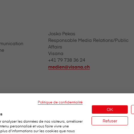
Josko Pekas
Responsable Media Relations/Public
munication
Affairs
ne
V⁠i⁠s⁠a⁠n⁠a
+41 79 738 36 24
medien@visana.ch
Politique de confidentialité
OK
es
Refuser
 analyser les données de nos visiteurs, améliorer
ntenu personnalisé et vous faire vivre une
 plus d'informations sur les cookies que nous