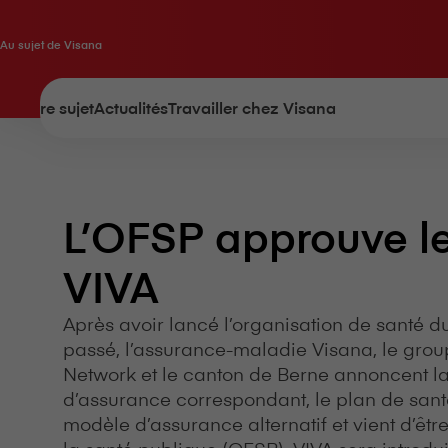
Au sujet de V⁠i⁠s⁠a⁠n⁠a
À notre sujet
Actualités
Travailler chez V⁠i⁠s⁠a⁠n⁠a
L’OFSP approuve le
VIVA
Après avoir lancé l’organisation de santé d
passé, l’assurance-maladie V⁠i⁠s⁠a⁠n⁠a, le gr
Network et le canton de Berne annoncent la
d’assurance correspondant, le plan de santé
modèle d’assurance alternatif et vient d’êtr
la santé publique (OFSP). VIVA sera introdui