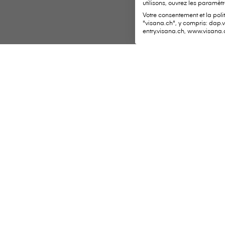
utilisons, ouvrez les paramètr
Votre consentement et la poli
"visana.ch", y compris: dap.
entry.visana.ch, www.visana.
Services i
V⁠i⁠s⁠a⁠n⁠a Services SA
Siège social
Weltpoststrasse 19
Déclaration d
3000 Berne 16
Transmettre de
Téléphone:
0848 849 899
Modifier vos
Formulaire de contact
Liste des thé