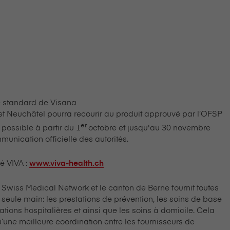
tandard de V⁠i⁠s⁠a⁠n⁠a
 et Neuchâtel pourra recourir au produit approuvé par l’OFSP
er
possible à partir du 1
octobre et jusqu'au 30 novembre
unication officielle des autorités.
é VIVA :
www.viva-health.ch
a, Swiss Medical Network et le canton de Berne fournit toutes
seule main: les prestations de prévention, les soins de base
tions hospitalières et ainsi que les soins à domicile. Cela
u’une meilleure coordination entre les fournisseurs de