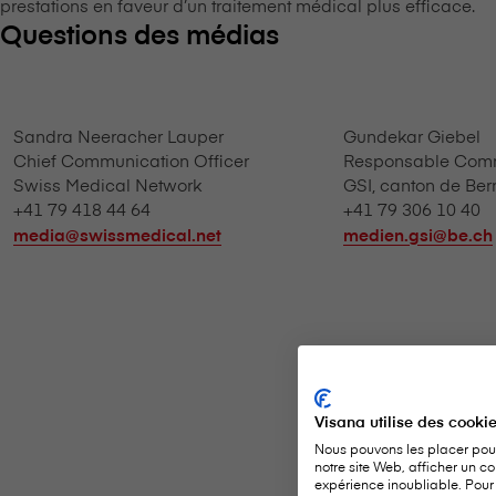
prestations en faveur d’un traitement médical plus efficace.
Questions des médias
Sandra Neeracher Lauper
Gundekar Giebel
Chief Communication Officer
Responsable Com
Swiss Medical Network
GSI, canton de Ber
+41 79 418 44 64
+41 79 306 10 40
media@swissmedical.net
medien.gsi@be.ch
Visana utilise des cooki
Nous pouvons les placer pour
notre site Web, afficher un co
expérience inoubliable. Pour