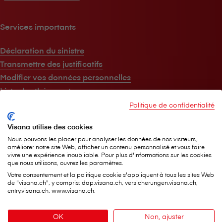
Services importants
Déclaration du sinistre
Transmettre des justificatifs
Modifier vos données personnelles
Liste des thérapeutes
Notfall-Finder dans la ville de Berne
Politique de confidentialité
Visana utilise des cookies
Au sujet de V⁠i⁠s⁠a⁠n⁠a
Nous pouvons les placer pour analyser les données de nos visiteurs,
améliorer notre site Web, afficher un contenu personnalisé et vous faire
vivre une expérience inoubliable. Pour plus d'informations sur les cookies
V⁠i⁠s⁠a⁠n⁠a en bref
que nous utilisons, ouvrez les paramètres.
Jobs
Votre consentement et la politique cookie s'appliquent à tous les sites Web
de "visana.ch", y compris: dap.visana.ch, versicherungen.visana.ch,
Médias
entry.visana.ch, www.visana.ch.
Durabilité
Magazine destiné à la clientèle
OK
Non, ajuster