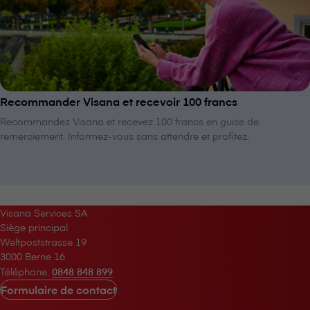
Recommander V⁠i⁠s⁠a⁠n⁠a et recevoir 100 francs
Recommandez V⁠i⁠s⁠a⁠n⁠a et recevez 100 francs en guise de
remerciement. Informez-vous sans attendre et profitez.
V⁠i⁠s⁠a⁠n⁠a Services SA
Siège principal
Weltpoststrasse 19
3000 Berne 16
Téléphone:
0848 848 899
Formulaire de contact