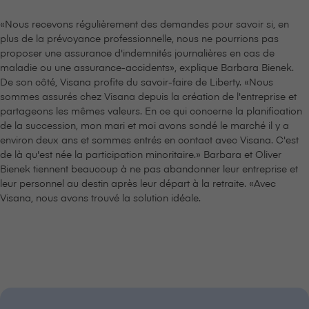
«Nous recevons régulièrement des demandes pour savoir si, en
plus de la prévoyance professionnelle, nous ne pourrions pas
proposer une assurance d'indemnités journalières en cas de
maladie ou une assurance-accidents», explique Barbara Bienek.
De son côté, V⁠i⁠s⁠a⁠n⁠a profite du savoir-faire de Liberty. «Nous
sommes assurés chez V⁠i⁠s⁠a⁠n⁠a depuis la création de l'entreprise et
partageons les mêmes valeurs. En ce qui concerne la planification
de la succession, mon mari et moi avons sondé le marché il y a
environ deux ans et sommes entrés en contact avec V⁠i⁠s⁠a⁠n⁠a. C'est
de là qu'est née la participation minoritaire.» Barbara et Oliver
Bienek tiennent beaucoup à ne pas abandonner leur entreprise et
leur personnel au destin après leur départ à la retraite. «Avec
V⁠i⁠s⁠a⁠n⁠a, nous avons trouvé la solution idéale.