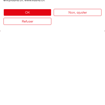
entry.visana.ch, www.visana.ch.
OK
Non, ajuster
V⁠i⁠s⁠a⁠n⁠a Services SA
Siège social
Refuser
Contact
Weltpoststrasse 19
3000 Berne 16
Téléphone:
0848 848 899
Formulaire de contact
Services importants
EcoHub
Bon de délégation
Au sujet de V⁠i⁠s⁠a⁠n⁠a
V⁠i⁠s⁠a⁠n⁠a en bref