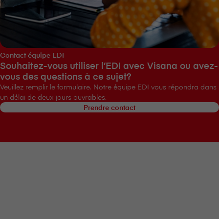
Contact équipe EDI
Souhaitez-vous utiliser l’EDI avec V⁠i⁠s⁠a⁠n⁠a ou avez-
vous des questions à ce sujet?
Veuillez remplir le formulaire. Notre équipe EDI vous répondra dans
un délai de deux jours ouvrables.
Prendre contact