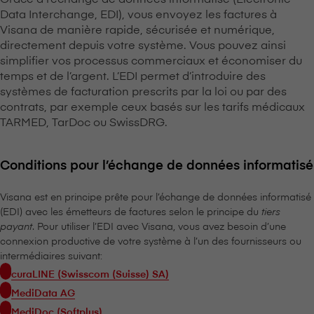
Data Interchange, EDI), vous envoyez les factures à
V⁠i⁠s⁠a⁠n⁠a de manière rapide, sécurisée et numérique,
directement depuis votre système. Vous pouvez ainsi
simplifier vos processus commerciaux et économiser du
temps et de l’argent. L’EDI permet d’introduire des
systèmes de facturation prescrits par la loi ou par des
contrats, par exemple ceux basés sur les tarifs médicaux
TARMED, TarDoc ou SwissDRG.
Conditions pour l’échange de données informatisé
V⁠i⁠s⁠a⁠n⁠a est en principe prête pour l’échange de données informatisé
(EDI) avec les émetteurs de factures selon le principe du
tiers
payant
. Pour utiliser l’EDI avec V⁠i⁠s⁠a⁠n⁠a, vous avez besoin d’une
connexion productive de votre système à l’un des fournisseurs ou
intermédiaires suivant:
curaLINE (Swisscom (Suisse) SA)
MediData AG
MediDoc (
S
oftplus)