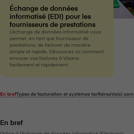
Échange de données
informatisé (EDI) pour les
fournisseurs de prestations
L’échange de données informatisé vous
permet, en tant que fournisseur de
prestations, de facturer de manière
simple et rapide. Découvrez ici comment
envoyer vos factures à V⁠i⁠s⁠a⁠n⁠a
facilement et rapidement.
En bref
Types de facturation et systèmes tarifaires
Voici com
En bref
Grâce à l’échange de données informatisé (Electronic