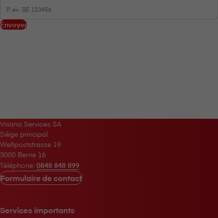
Envoyer
V⁠i⁠s⁠a⁠n⁠a Services SA
Siège principal
Weltpoststrasse 19
3000 Berne 16
Téléphone:
0848 848 899
Formulaire de contact
Services importants