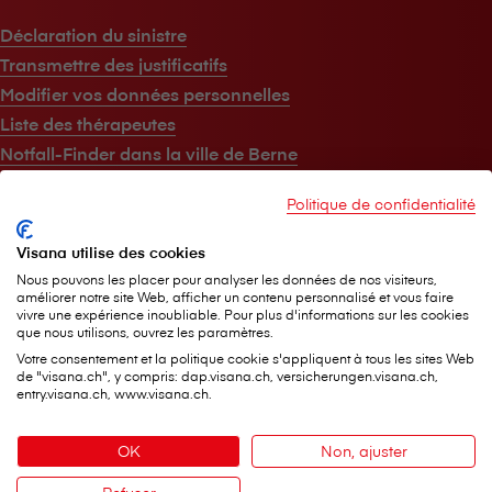
Déclaration du sinistre
Transmettre des justificatifs
Modifier vos données personnelles
Liste des thérapeutes
Notfall-Finder dans la ville de Berne
Politique de confidentialité
Au sujet de V⁠i⁠s⁠a⁠n⁠a
Visana utilise des cookies
V⁠i⁠s⁠a⁠n⁠a en bref
Nous pouvons les placer pour analyser les données de nos visiteurs,
améliorer notre site Web, afficher un contenu personnalisé et vous faire
Jobs
vivre une expérience inoubliable. Pour plus d'informations sur les cookies
que nous utilisons, ouvrez les paramètres.
Médias
Votre consentement et la politique cookie s'appliquent à tous les sites Web
Durabilité
de "visana.ch", y compris: dap.visana.ch, versicherungen.visana.ch,
Magazine destiné à la clientèle
entry.visana.ch, www.visana.ch.
OK
Non, ajuster
Aide & contact