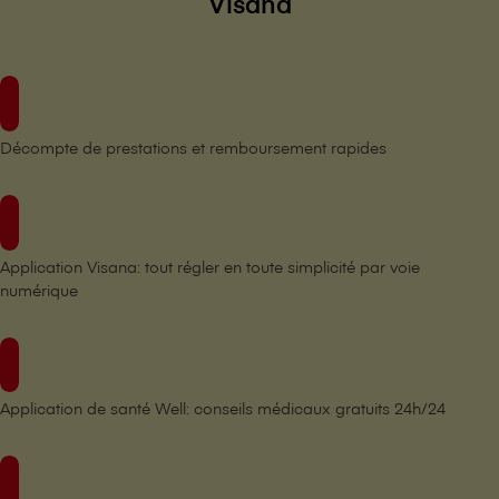
V⁠i⁠s⁠a⁠n⁠a
Décompte de prestations et remboursement rapides
Application V⁠i⁠s⁠a⁠n⁠a: tout régler en toute simplicité par voie
numérique
Application de santé Well: conseils médicaux gratuits 24h/24