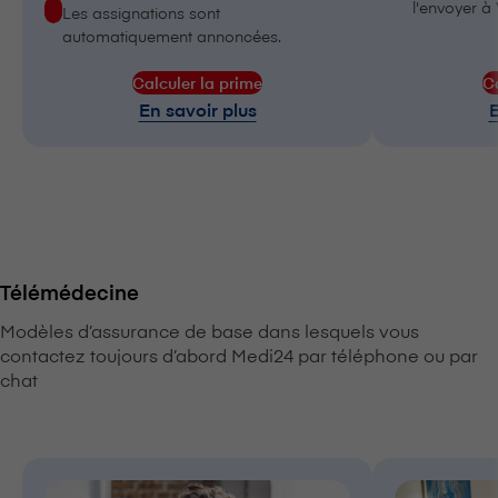
l'envoyer à V⁠i
Les assignations sont
automatiquement annoncées.
Calculer la prime
Ca
En savoir plus
E
Télémédecine
Modèles d’assurance de base dans lesquels vous
contactez toujours d’abord Medi24 par téléphone ou par
chat