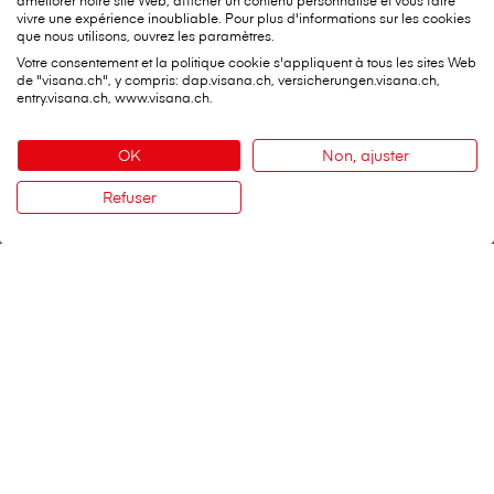
améliorer notre site Web, afficher un contenu personnalisé et vous faire
vivre une expérience inoubliable. Pour plus d'informations sur les cookies
que nous utilisons, ouvrez les paramètres.
Votre consentement et la politique cookie s'appliquent à tous les sites Web
de "visana.ch", y compris: dap.visana.ch, versicherungen.visana.ch,
entry.visana.ch, www.visana.ch.
OK
Non, ajuster
Refuser
Contact
Confort sur mesure
Assurance complémentaire Hôpital
V⁠i⁠s⁠a⁠n⁠a Services SA
Siège principal
Weltpoststrasse 19
3000 Berne 16