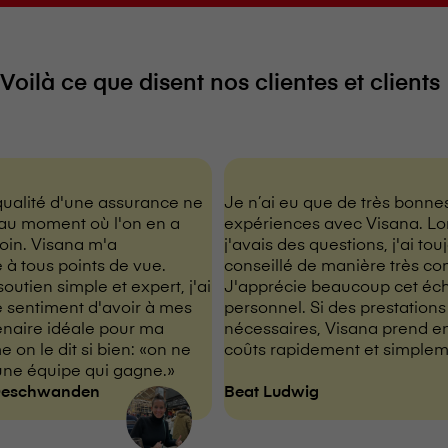
Voilà ce que disent nos clientes et clients
 qualité d'une assurance ne
Je n’ai eu que de très bonne
'au moment où l'on en a
expériences avec V⁠i⁠s⁠a⁠n⁠a. L
n. V⁠i⁠s⁠a⁠n⁠a m'a
j'avais des questions, j'ai tou
 à tous points de vue.
conseillé de manière très c
outien simple et expert, j'ai
J'apprécie beaucoup cet éc
e sentiment d'avoir à mes
personnel. Si des prestations
tenaire idéale pour ma
nécessaires, V⁠i⁠s⁠a⁠n⁠a prend 
on le dit si bien: «on ne
coûts rapidement et simple
ne équipe qui gagne.»
Deschwanden
Beat Ludwig