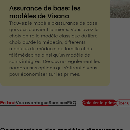
Assurance de base: les
modèles de V⁠i⁠s⁠a⁠n⁠a
Trouvez le modèle d’assurance de base
qui vous convient le mieux. Vous avez le
choix entre le modèle classique du libre
choix du/de la médecin, différents
modèles de médecin de famille et de
télémédecine ainsi qu’un modèle de
soins intégrés. Découvrez également les
nombreuses options qui s’offrent à vous
pour économiser sur les primes.
En bref
Vos avantages
Services
FAQ
Calculer la prime
Fixer 
Comparaison des modèles d’assurance