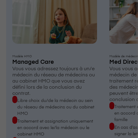
Modèle HMO
Modèle de médecin 
Managed Care
Med Direc
Vous vous adressez toujours à un/e
Vous vous ad
médecin du réseau de médecins ou
médecin de f
au cabinet HMO que vous avez
traitement 
défini lors de la conclusion du
des médecin
contrat.
peuvent être
conclusion d
Libre choix du/de la médecin au sein
Traitement 
du réseau de médecins ou du cabinet
en accord 
HMO
famille
Traitement et assignation
uniquement
En cas d’as
en accord avec le/la médecin ou le
signer la le
cabinet HMO