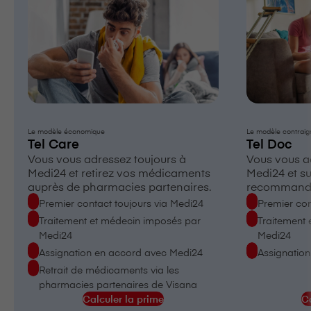
Le modèle économique
Le modèle contraig
Tel Care
Tel Doc
Vous vous adressez toujours à
Vous vous a
Medi24 et retirez vos médicaments
Medi24 et su
auprès de pharmacies partenaires.
recommand
Premier contact
toujours via Medi24
Premier con
Traitement et médecin imposés par
Traitement
Medi24
Medi24
Assignation
en accord avec Medi24
Assignatio
Retrait de médicaments via les
pharmacies partenaires de V⁠i⁠s⁠a⁠n⁠a
Calculer la prime
Ca