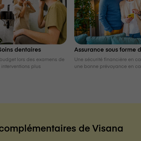
oins dentaires
Assurance sous forme d
 budget lors des examens de
Une sécurité financière en cas
 interventions plus
une bonne prévoyance en ca
mplémentaires de V⁠i⁠s⁠a⁠n⁠a