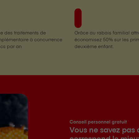
e des traitements de
Grâce au rabais familial att
plémentaire à concurrence
économisez 50% sur les prim
ncs par an
deuxième enfant.
Conseil personnel gratuit
Vous ne savez pas 
correspond le mieu