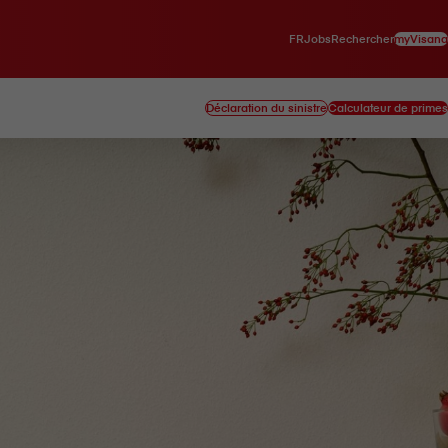
FR
myVisana
Jobs
Rechercher
Déclaration du sinistre
Calculateur de primes