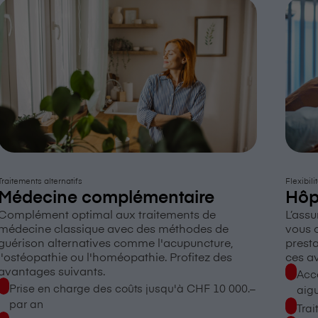
Traitements alternatifs
Flexibili
Médecine complémentaire
Hôp
Complément optimal aux traitements de
L’ass
médecine classique avec des méthodes de
vous o
guérison alternatives comme l'acupuncture,
presta
l'ostéopathie ou l'homéopathie. Profitez des
ces a
avantages suivants.
Accè
Prise en charge des coûts jusqu'à CHF 10 000.–
aig
par an
Trai