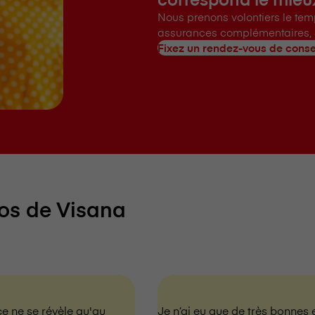
Nous prenons volontiers le tem
assurances complémentaires, 
Fixez un rendez-vous de conse
de V⁠i⁠s⁠a⁠n⁠a
ce ne se révèle qu'au
Je n’ai eu que de très bonnes ex