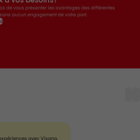
ps de vous présenter les avantages des différentes
sans aucun engagement de votre part.
il
périences avec V⁠i⁠s⁠a⁠n⁠a.