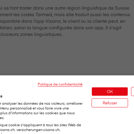
qui se font traiter dans une autre région linguistique de Suisse
lement les codes Tarmed, mais elle traduit aussi les contenus
onible dans l’app V⁠i⁠s⁠a⁠n⁠a, le client ou la cliente peut, en
italien, selon la langue configurée dans son app. Il s'agit
lusieurs zones linguistiques.
Politique de confidentialité
OK
es
Refuser
 analyser les données de nos visiteurs, améliorer
ntenu personnalisé et vous faire vivre une
 plus d'informations sur les cookies que nous
es.
tique cookie s'appliquent à tous les sites Web de
visana.ch, versicherungen.visana.ch,