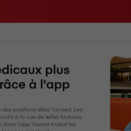
dicaux plus
râce à l'app
des positions dites Tarmed. Les
rcils à la vue de telles factures.
ans l’app V⁠i⁠s⁠a⁠n⁠a traduit les
n langage simple et