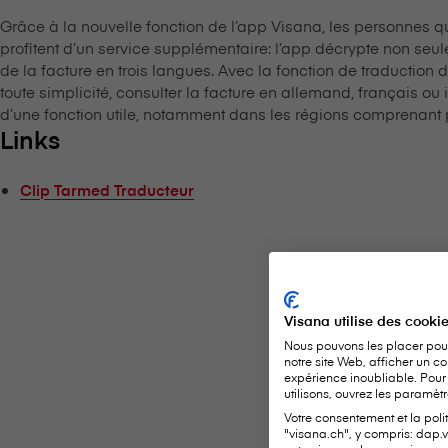
Grâce à la nouvelle fonction de l’app V⁠i⁠s⁠a⁠n⁠a, les personnes 
profitent d’un service supplémentaire: l’app décrypte non seu
de la facture en trois langues. Avec la fonction de traduction disp
toute simplicité, consulter la facture en allemand, français ou 
d’une fonction utile, notamment dans les régions comprenant p
Links
Clip Tarmed Traducteur
Visana utilise des cooki
Nous pouvons les placer pour
notre site Web, afficher un co
expérience inoubliable. Pour
utilisons, ouvrez les paramètr
Votre consentement et la poli
"visana.ch", y compris: dap.