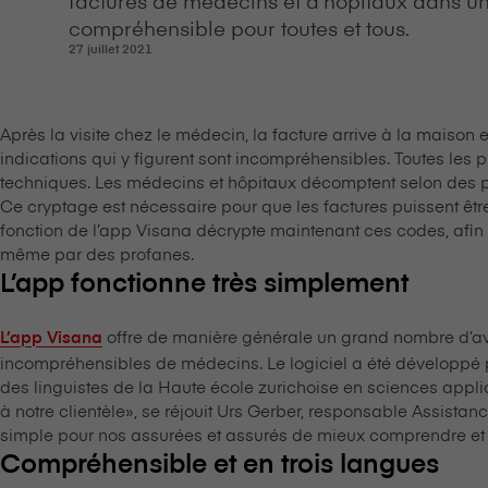
compréhensible pour toutes et tous.
27 juillet 2021
Après la visite chez le médecin, la facture arrive à la maison 
indications qui y figurent sont incompréhensibles. Toutes les p
techniques. Les médecins et hôpitaux décomptent selon des pos
Ce cryptage est nécessaire pour que les factures puissent êt
fonction de l’app V⁠i⁠s⁠a⁠n⁠a décrypte maintenant ces codes, a
même par des profanes.
L’app fonctionne très simplement
offre de manière générale un grand nombre d’av
L’app V⁠i⁠s⁠a⁠n⁠a
incompréhensibles de médecins. Le logiciel a été développé par
des linguistes de la Haute école zurichoise en sciences appl
à notre clientèle», se réjouit Urs Gerber, responsable Assistance 
simple pour nos assurées et assurés de mieux comprendre et
Compréhensible et en trois langues