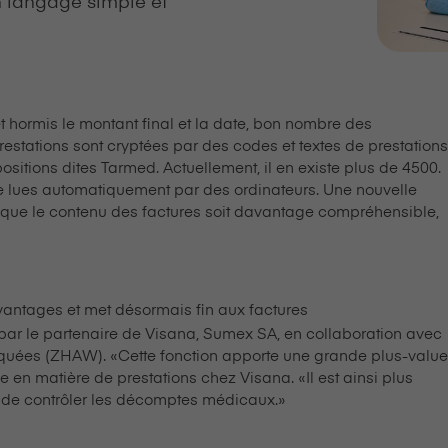
et hormis le montant final et la date, bon nombre des
restations sont cryptées par des codes et textes de prestations
itions dites Tarmed. Actuellement, il en existe plus de 4500.
re lues automatiquement par des ordinateurs. Une nouvelle
fin que le contenu des factures soit davantage compréhensible,
antages et met désormais fin aux factures
 le partenaire de V⁠i⁠s⁠a⁠n⁠a, Sumex SA, en collaboration avec
iquées (ZHAW). «Cette fonction apporte une grande plus-value
en matière de prestations chez V⁠i⁠s⁠a⁠n⁠a. «Il est ainsi plus
 de contrôler les décomptes médicaux.»