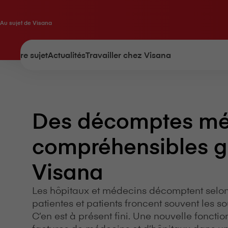
Au sujet de V⁠i⁠s⁠a⁠n⁠a
À notre sujet
Actualités
Travailler chez V⁠i⁠s⁠a⁠n⁠a
Des décomptes mé
compréhensibles g
V⁠i⁠s⁠a⁠n⁠a
Les hôpitaux et médecins décomptent selon 
patientes et patients froncent souvent les sou
C’en est à présent fini. Une nouvelle fonction d
factures de médecins et d’hôpitaux dans u