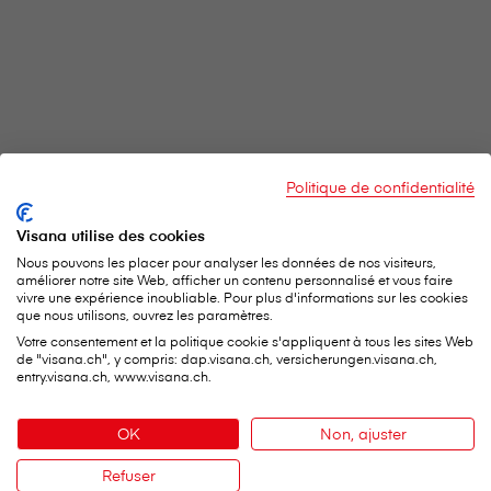
Politique de confidentialité
Visana utilise des cookies
Nous pouvons les placer pour analyser les données de nos visiteurs,
améliorer notre site Web, afficher un contenu personnalisé et vous faire
vivre une expérience inoubliable. Pour plus d'informations sur les cookies
que nous utilisons, ouvrez les paramètres.
Votre consentement et la politique cookie s'appliquent à tous les sites Web
de "visana.ch", y compris: dap.visana.ch, versicherungen.visana.ch,
entry.visana.ch, www.visana.ch.
V⁠i⁠s⁠a⁠n⁠a Services SA
Siège social
OK
Non, ajuster
Weltpoststrasse 19
Refuser
3000 Berne 16
Contact