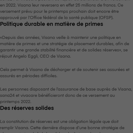
en 2022. V⁠i⁠s⁠a⁠n⁠a leur reversera en effet 25 millions de francs. Ce
versement prévu pour le printemps prochain doit encore être
approuvé par l’Office fédéral de la santé publique (OFSP).
Politique durable en matière de primes
«Depuis des années, V⁠i⁠s⁠a⁠n⁠a veille à maintenir une politique en
matière de primes et une stratégie de placement durables, afin de
garantir une grande stabilité financière et de solides réserves», se
réjouit Angelo Eggli, CEO de V⁠i⁠s⁠a⁠n⁠a.
Cela permet à V⁠i⁠s⁠a⁠n⁠a de décharger et de soutenir ses assurées et
assurés en périodes difficiles.
Les personnes disposant de l’assurance de base auprès de V⁠i⁠s⁠a⁠n⁠a,
sana24 et vivacare bénéficieront donc de ce versement au
printemps 2022.
Des réserves solides
La constitution de réserves est une obligation légale que doit
remplir V⁠i⁠s⁠a⁠n⁠a. Cette dernière dispose d’une bonne stratégie de