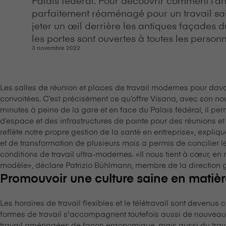
parfaitement réaménagé pour un travail sain 
jeter un œil derrière les antiques façades 
les portes sont ouvertes à toutes les person
3 novembre 2022
Les salles de réunion et places de travail modernes pour davan
convoitées. C’est précisément ce qu’offre V⁠i⁠s⁠a⁠n⁠a, avec son
minutes à peine de la gare et en face du Palais fédéral, il pe
d’espace et des infrastructures de pointe pour des réunions e
reflète notre propre gestion de la santé en entreprise», expl
et de transformation de plusieurs mois a permis de concilier 
conditions de travail ultra-modernes. «Il nous tient à cœur, en 
modèle», déclare Patrizio Bühlmann, membre de la direction géné
Promouvoir une culture saine en matière
Les horaires de travail flexibles et le télétravail sont devenus
formes de travail s'accompagnent toutefois aussi de nouveaux
travail aménagées de façon ergonomique, mais aussi du travai