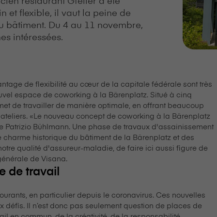
et flexible, il vaut la peine de
du bâtiment. Du 4 au 11 novembre,
nes intéressées.
tage de flexibilité au cœur de la capitale fédérale sont très
 nouvel espace de coworking à la Bärenplatz. Situé à cinq
rmet de travailler de manière optimale, en offrant beaucoup
t ateliers. «Le nouveau concept de coworking à la Bärenplatz
ique Patrizio Bühlmann. Une phase de travaux d'assainissement
le charme historique du bâtiment de la Bärenplatz et des
notre qualité d'assureur-maladie, de faire ici aussi figure de
rale de V⁠i⁠s⁠a⁠n⁠a.
 de travail
 courants, en particulier depuis le coronavirus. Ces nouvelles
 défis. Il n’est donc pas seulement question de places de
l en commun, de la créativité, de la responsabilité