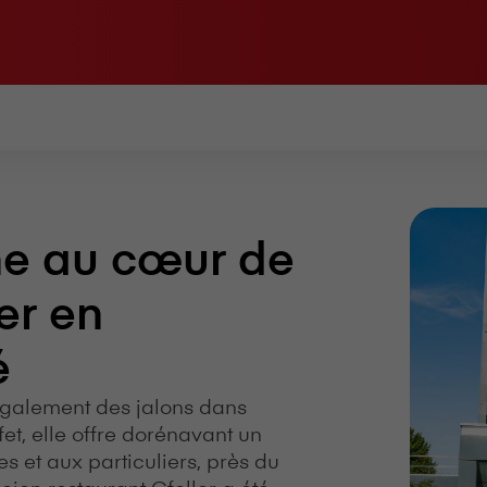
e au cœur de
er en
é
e également des jalons dans
et, elle offre dorénavant un
 et aux particuliers, près du
cien restaurant Gfeller a été