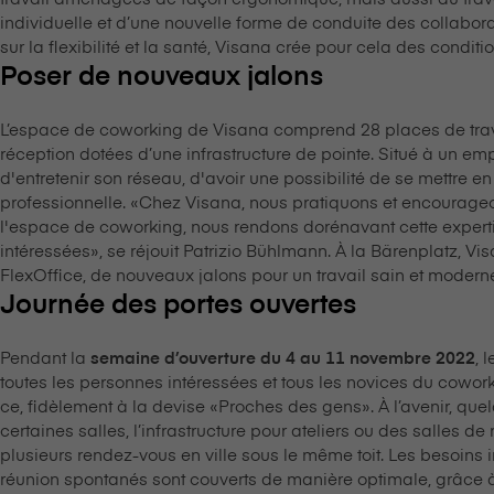
individuelle et d’une nouvelle forme de conduite des collabor
sur la flexibilité et la santé, V⁠i⁠s⁠a⁠n⁠a crée pour cela des condit
Poser de nouveaux jalons
L’espace de coworking de V⁠i⁠s⁠a⁠n⁠a comprend 28 places de trav
réception dotées d’une infrastructure de pointe. Situé à un empl
d'entretenir son réseau, d'avoir une possibilité de se mettre en r
professionnelle. «Chez V⁠i⁠s⁠a⁠n⁠a, nous pratiquons et encourag
l'espace de coworking, nous rendons dorénavant cette expertis
intéressées», se réjouit Patrizio Bühlmann. À la Bärenplatz, V⁠i⁠
FlexOffice, de nouveaux jalons pour un travail sain et modern
Journée des portes ouvertes
Pendant la
, 
semaine d’ouverture du 4 au 11 novembre 2022
toutes les personnes intéressées et tous les novices du cowork
ce, fidèlement à la devise «Proches des gens». À l’avenir, quel
certaines salles, l’infrastructure pour ateliers ou des salles de
plusieurs rendez-vous en ville sous le même toit. Les besoins i
réunion spontanés sont couverts de manière optimale, grâce à l