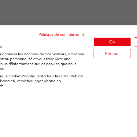
Politique de confidentialité
OK
es
Refuser
 analyser les données de nos visiteurs, améliorer
ntenu personnalisé et vous faire vivre une
 plus d'informations sur les cookies que nous
es.
tique cookie s'appliquent à tous les sites Web de
visana.ch, versicherungen.visana.ch,
ch.