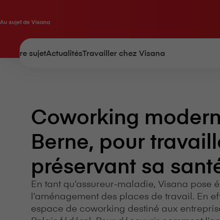
Au sujet de V⁠i⁠s⁠a⁠n⁠a
À notre sujet
Actualités
Travailler chez V⁠i⁠s⁠a⁠n⁠a
Coworking modern
Berne, pour travaill
préservant sa sant
En tant qu’assureur-maladie, V⁠i⁠s⁠a⁠n⁠a pos
l’aménagement des places de travail. En eff
espace de coworking destiné aux entreprises
Palais fédéral. Pour découvrir comment l’an