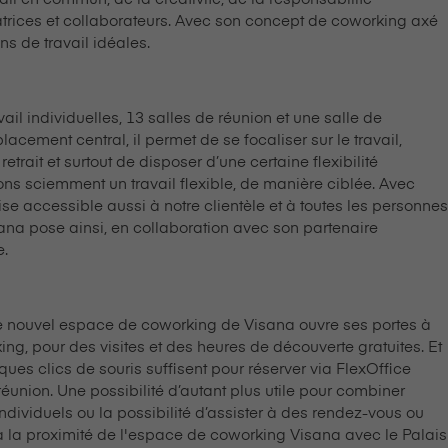
atrices et collaborateurs. Avec son concept de coworking axé
ions de travail idéales.
ail individuelles, 13 salles de réunion et une salle de
acement central, il permet de se focaliser sur le travail,
etrait et surtout de disposer d’une certaine flexibilité
eons sciemment un travail flexible, de manière ciblée. Avec
e accessible aussi à notre clientèle et à toutes les personnes
s⁠a⁠n⁠a pose ainsi, en collaboration avec son partenaire
e.
le nouvel espace de coworking de V⁠i⁠s⁠a⁠n⁠a ouvre ses portes à
ing, pour des visites et des heures de découverte gratuites. Et
ques clics de souris suffisent pour réserver via FlexOffice
 réunion. Une possibilité d’autant plus utile pour combiner
ndividuels ou la possibilité d’assister à des rendez-vous ou
a proximité de l'espace de coworking V⁠i⁠s⁠a⁠n⁠a avec le Palais