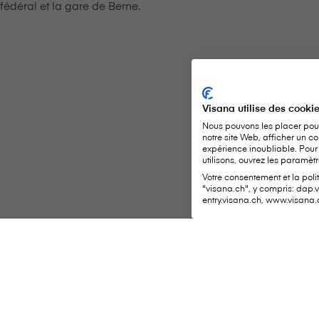
fédéral et la gare de Berne.
Visana utilise des cooki
Nous pouvons les placer pour
notre site Web, afficher un co
expérience inoubliable. Pour
utilisons, ouvrez les paramètr
Votre consentement et la poli
"visana.ch", y compris: dap.
entry.visana.ch, www.visana.