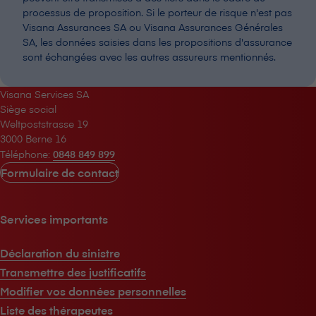
processus de proposition. Si le porteur de risque n'est pas
V⁠i⁠s⁠a⁠n⁠a Assurances SA ou V⁠i⁠s⁠a⁠n⁠a Assurances Générales
SA, les données saisies dans les propositions d'assurance
sont échangées avec les autres assureurs mentionnés.
V⁠i⁠s⁠a⁠n⁠a Services SA
Siège social
Weltpoststrasse 19
3000 Berne 16
Téléphone:
0848 849 899
Formulaire de contact
Services importants
Déclaration du sinistre
Transmettre des justificatifs
Modifier vos données personnelles
Liste des thérapeutes