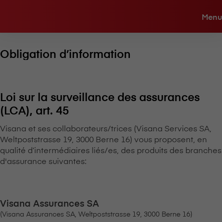
Menu
Obligation d’information
Loi sur la surveillance des assurances
(LCA), art. 45
V⁠i⁠s⁠a⁠n⁠a et ses collaborateurs/trices (V⁠i⁠s⁠a⁠n⁠a Services SA,
Weltpoststrasse 19, 3000 Berne 16) vous proposent, en
qualité d’intermédiaires liés/es, des produits des branches
d'assurance suivantes:
V⁠i⁠s⁠a⁠n⁠a Assurances SA
(V⁠i⁠s⁠a⁠n⁠a Assurances SA, Weltpoststrasse 19, 3000 Berne 16)