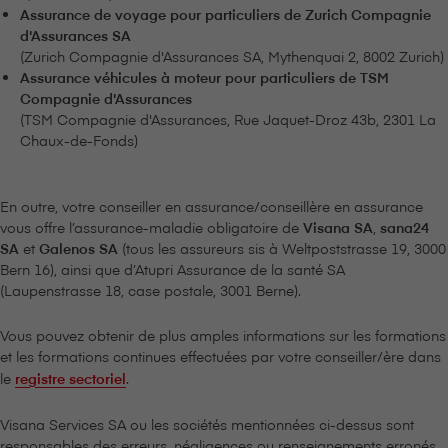
Assurance de voyage pour particuliers de Zurich Compagnie
d'Assurances SA
(Zurich Compagnie d'Assurances SA, Mythenquai 2, 8002 Zurich)
Assurance véhicules à moteur pour particuliers de TSM
Compagnie d'Assurances
(TSM Compagnie d'Assurances, Rue Jaquet-Droz 43b, 2301 La
Chaux-de-Fonds)
En outre, votre conseiller en assurance/conseillère en assurance
vous offre l’assurance-maladie obligatoire de
V⁠i⁠s⁠a⁠n⁠a SA
,
sana24
SA
et
Galenos SA
(tous les assureurs sis à Weltpoststrasse 19, 3000
Bern 16), ainsi que d’Atupri Assurance de la santé SA
(Laupenstrasse 18, case postale, 3001 Berne).
Vous pouvez obtenir de plus amples informations sur les formations
et les formations continues effectuées par votre conseiller/ère dans
le
registre sectoriel
.
V⁠i⁠s⁠a⁠n⁠a Services SA ou les sociétés mentionnées ci-dessus sont
responsables des erreurs, négligences ou renseignements erronés