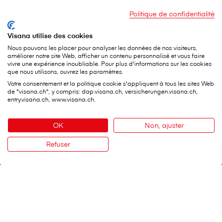
Politique de confidentialité
Visana utilise des cookies
Nous pouvons les placer pour analyser les données de nos visiteurs,
améliorer notre site Web, afficher un contenu personnalisé et vous faire
vivre une expérience inoubliable. Pour plus d'informations sur les cookies
que nous utilisons, ouvrez les paramètres.
Votre consentement et la politique cookie s'appliquent à tous les sites Web
de "visana.ch", y compris: dap.visana.ch, versicherungen.visana.ch,
entry.visana.ch, www.visana.ch.
OK
Non, ajuster
Refuser
Contact
V⁠i⁠s⁠a⁠n⁠a, bien plus qu’un emploi
Travailler chez V⁠i⁠s⁠a⁠n⁠a
V⁠i⁠s⁠a⁠n⁠a Services SA