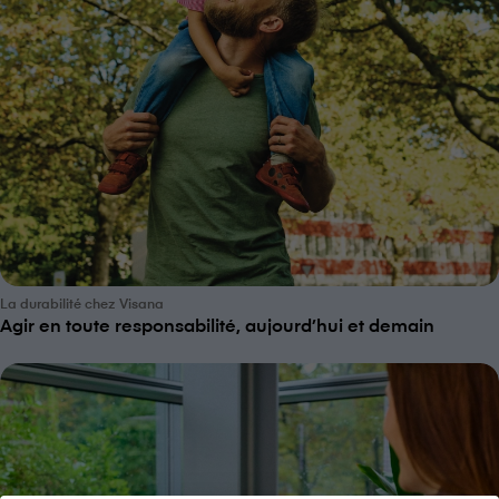
La durabilité chez V⁠i⁠s⁠a⁠n⁠a
Agir en toute responsabilité, aujourd’hui et demain