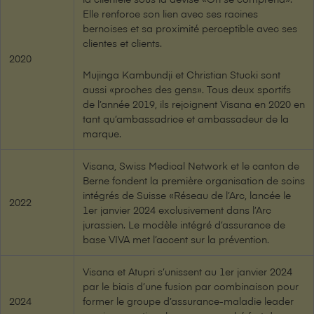
Elle renforce son lien avec ses racines
bernoises et sa proximité perceptible avec ses
clientes et clients.
2020
Mujinga Kambundji et Christian Stucki sont
aussi «proches des gens». Tous deux sportifs
de l’année 2019, ils rejoignent V⁠i⁠s⁠a⁠n⁠a en 2020 en
tant qu’ambassadrice et ambassadeur de la
marque.
V⁠i⁠s⁠a⁠n⁠a, Swiss Medical Network et le canton de
Berne fondent la première organisation de soins
intégrés de Suisse «Réseau de l’Arc, lancée le
2022
1er janvier 2024 exclusivement dans l’Arc
jurassien. Le modèle intégré d’assurance de
base VIVA met l’accent sur la prévention.
V⁠i⁠s⁠a⁠n⁠a et Atupri s’unissent au 1er janvier 2024
par le biais d’une fusion par combinaison pour
2024
former le groupe d’assurance-maladie leader