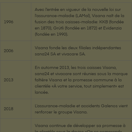
Avec l’entrée en vigueur de la nouvelle loi sur
l’assurance-maladie (LAMal), V⁠i⁠s⁠a⁠n⁠a naît de la
1996
fusion des trois caisses-maladie: KKB (fondée
en 1870), Grütli (fondée en 1872) et Evidenzia
(fondée en 1990).
V⁠i⁠s⁠a⁠n⁠a fonde les deux filiales indépendantes
2006
sana24 SA et vivacare SA.
En automne 2013, les trois caisses V⁠i⁠s⁠a⁠n⁠a,
sana24 et vivacare sont réunies sous la marque
2013
faîtière V⁠i⁠s⁠a⁠n⁠a et la promesse commune à la
clientèle «À votre service, tout simplement» est
lancée.
L’assurance-maladie et accidents Galenos vient
2018
renforcer le groupe V⁠i⁠s⁠a⁠n⁠a.
V⁠i⁠s⁠a⁠n⁠a continue de développer sa promesse à
la clientèle sous la devise «On se comprend».