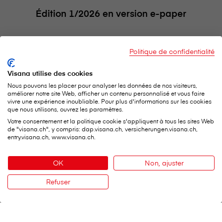
Édition 1/2026 en version e-paper
Politique de confidentialité
Visana utilise des cookies
Nous pouvons les placer pour analyser les données de nos visiteurs,
améliorer notre site Web, afficher un contenu personnalisé et vous faire
vivre une expérience inoubliable. Pour plus d'informations sur les cookies
que nous utilisons, ouvrez les paramètres.
Votre consentement et la politique cookie s'appliquent à tous les sites Web
de "visana.ch", y compris: dap.visana.ch, versicherungen.visana.ch,
entry.visana.ch, www.visana.ch.
OK
Non, ajuster
Éditions précédentes
Refuser
Contact
Vous trouverez ici toutes les éditions précédentes de
notre magazine de la santé VisanaForum, archivées de
manière claire. À lire et à télécharger.