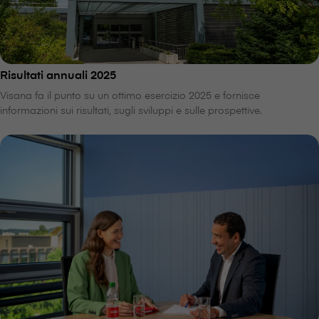
Risultati annuali 2025
V⁠i⁠s⁠a⁠n⁠a fa il punto su un ottimo esercizio 2025 e fornisce
informazioni sui risultati, sugli sviluppi e sulle prospettive.