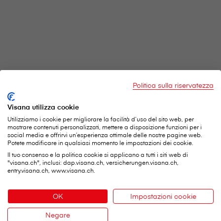
Politica sulla riservatezza
V⁠i⁠s⁠a⁠n⁠a Services SA
Visana utilizza cookie
Sede centrale
Utilizziamo i cookie per migliorare la facilità d’uso del sito web, per
mostrare contenuti personalizzati, mettere a disposizione funzioni per i
Weltpoststrasse 19
social media e offrirvi un’esperienza ottimale delle nostre pagine web.
Potete modificare in qualsiasi momento le impostazioni dei cookie.
3000 Berna 16
Il tuo consenso e la politica cookie si applicano a tutti i siti web di
"visana.ch", inclusi: dap.visana.ch, versicherungen.visana.ch,
Telefono:
0848 849 899
entry.visana.ch, www.visana.ch.
Modulo di contatto
OK
Impostazioni cookie
Servizi importanti
Negare
Contatto