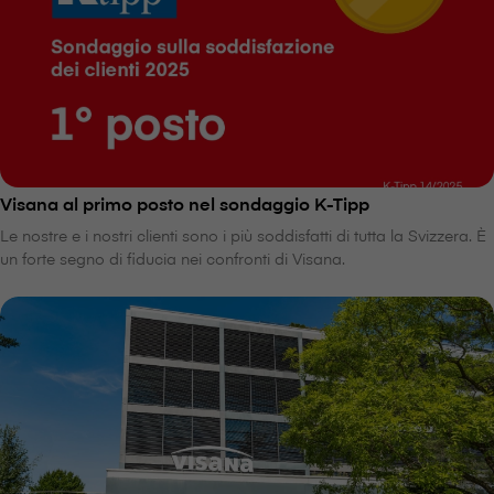
V⁠i⁠s⁠a⁠n⁠a al primo posto nel sondaggio K-Tipp
Le nostre e i nostri clienti sono i più soddisfatti di tutta la Svizzera. È
un forte segno di fiducia nei confronti di V⁠i⁠s⁠a⁠n⁠a.