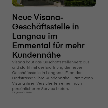
Neue V⁠i⁠s⁠a⁠n⁠a-
Geschäftsstelle in
Langnau im
Emmental für mehr
Kundennähe
V⁠i⁠s⁠a⁠n⁠a baut das Geschäftsstellennetz aus
und stärkt mit der Eröffnung der neuen
Geschäftsstelle in Langnau i.E. an der
Dorfstrasse 9 ihre Kundennähe. Damit kann
V⁠i⁠s⁠a⁠n⁠a ihren Versicherten einen noch
persönlicheren Service bieten.
13 gennaio 2020