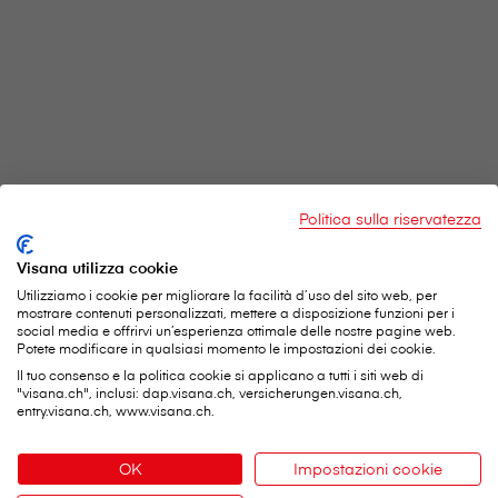
Politica sulla riservatezza
Visana utilizza cookie
Utilizziamo i cookie per migliorare la facilità d’uso del sito web, per
mostrare contenuti personalizzati, mettere a disposizione funzioni per i
social media e offrirvi un’esperienza ottimale delle nostre pagine web.
Potete modificare in qualsiasi momento le impostazioni dei cookie.
Il tuo consenso e la politica cookie si applicano a tutti i siti web di
"visana.ch", inclusi: dap.visana.ch, versicherungen.visana.ch,
entry.visana.ch, www.visana.ch.
V⁠i⁠s⁠a⁠n⁠a Services SA
OK
Impostazioni cookie