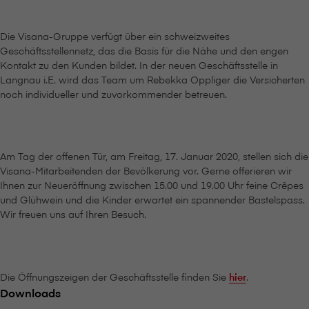
Die V⁠i⁠s⁠a⁠n⁠a-Gruppe verfügt über ein schweizweites
Geschäftsstellennetz, das die Basis für die Nähe und den engen
Kontakt zu den Kunden bildet. In der neuen Geschäftsstelle in
Langnau i.E. wird das Team um Rebekka Oppliger die Versicherten
noch individueller und zuvorkommender betreuen.
Am Tag der offenen Tür, am Freitag, 17. Januar 2020, stellen sich die
V⁠i⁠s⁠a⁠n⁠a-Mitarbeitenden der Bevölkerung vor. Gerne offerieren wir
Ihnen zur Neueröffnung zwischen 15.00 und 19.00 Uhr feine Crêpes
und Glühwein und die Kinder erwartet ein spannender Bastelspass.
Wir freuen uns auf Ihren Besuch.
Die Öffnungszeigen der Geschäftsstelle finden Sie
hier
.
Downloads