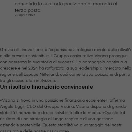
consolida la sua forte posizione di mercato al
terzo posto.
23 aprile 2026
Grazie all’innovazione, all’espansione strategica mirata delle attività
e alla crescita sostenibile, il Gruppo assicurativo V⁠i⁠s⁠a⁠n⁠a prosegue
con coerenza la sua storia di successi. La compagnia continua a
crescere e nel 2024 ha rafforzato la sua leadership di mercato nella
regione dell’Espace Mittelland, così come la sua posizione di punta
tra gli assicuratori in Svizzera.
Un risultato finanziario convincente
«V⁠i⁠s⁠a⁠n⁠a si trova in una posizione finanziaria eccellente», afferma
Angelo Eggli, CEO del Gruppo V⁠i⁠s⁠a⁠n⁠a. V⁠i⁠s⁠a⁠n⁠a dispone di grande
stabilità finanziaria e di una solvibilità oltre la media. «Questo è il
risultato di una strategia di lungo respiro e di una gestione
aziendale sostenibile. Questa stabilità va a vantaggio dei nostri
assicurati e delle nostre assicurate».