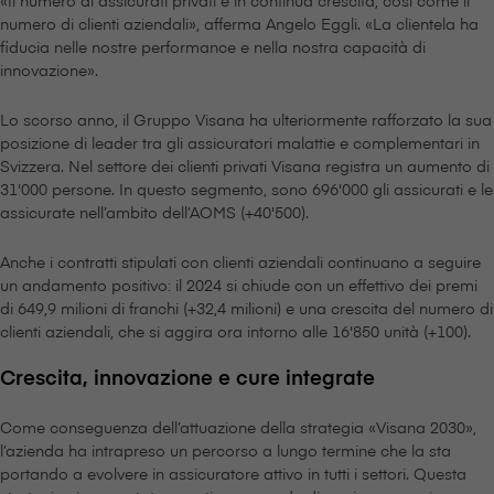
«Il numero di assicurati privati è in continua crescita, così come il
numero di clienti aziendali», afferma Angelo Eggli. «La clientela ha
fiducia nelle nostre performance e nella nostra capacità di
innovazione».
Lo scorso anno, il Gruppo V⁠i⁠s⁠a⁠n⁠a ha ulteriormente rafforzato la sua
posizione di leader tra gli assicuratori malattie e complementari in
Svizzera. Nel settore dei clienti privati V⁠i⁠s⁠a⁠n⁠a registra un aumento di
31'000 persone. In questo segmento, sono 696'000 gli assicurati e le
assicurate nell’ambito dell’AOMS (+40'500).
Anche i contratti stipulati con clienti aziendali continuano a seguire
un andamento positivo: il 2024 si chiude con un effettivo dei premi
di 649,9 milioni di franchi (+32,4 milioni) e una crescita del numero di
clienti aziendali, che si aggira ora intorno alle 16'850 unità (+100).
Crescita, innovazione e cure integrate
Come conseguenza dell’attuazione della strategia «V⁠i⁠s⁠a⁠n⁠a 2030»,
l’azienda ha intrapreso un percorso a lungo termine che la sta
portando a evolvere in assicuratore attivo in tutti i settori. Questa