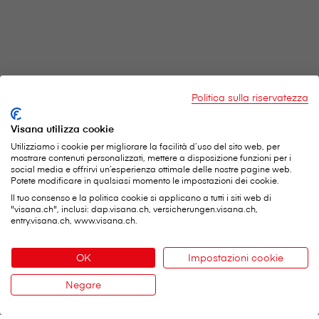
Politica sulla riservatezza
Visana utilizza cookie
Utilizziamo i cookie per migliorare la facilità d’uso del sito web, per
mostrare contenuti personalizzati, mettere a disposizione funzioni per i
social media e offrirvi un’esperienza ottimale delle nostre pagine web.
Potete modificare in qualsiasi momento le impostazioni dei cookie.
Il tuo consenso e la politica cookie si applicano a tutti i siti web di
"visana.ch", inclusi: dap.visana.ch, versicherungen.visana.ch,
entry.visana.ch, www.visana.ch.
OK
Impostazioni cookie
Negare
Contatto