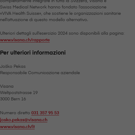
completamente integrate in tutta la Svizzera, V⁠i⁠s⁠a⁠n⁠a e
Swiss Medical Network hanno fondato l’associazione
«VIVA Health Suisse», che sostiene le organizzazioni sanitarie
nell’attuazione di questo modello alternativo.
Ulteriori dettagli sull’esercizio 2024 sono disponibili alla pagina:
www.visana.ch/rapporte
Per ulteriori informazioni
Joško Pekas
Responsabile Comunicazione aziendale
V⁠i⁠s⁠a⁠n⁠a
Weltpoststrasse 19
3000 Bern 16
Numero diretto
031 357 95 53
josko.pekas@visana.ch
www.visana.ch/it