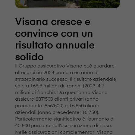
V⁠i⁠s⁠a⁠n⁠a cresce e
convince con un
risultato annuale
solido
Il Gruppo assicurativo V⁠i⁠s⁠a⁠n⁠a può guardare
all’esercizio 2024 come a un anno di
straordinario successo. Il risultato aziendale
sale a 168,8 milioni di franchi (2023: 4,7
milioni di franchi). Da quest’anno V⁠i⁠s⁠a⁠n⁠a
assicura 887'500 clienti privati (anno
precedente: 856'500) e 16'850 clienti
aziendali (anno precedente: 16'750).
Particolarmente significativo è l’aumento di
40'500 persone nell’assicurazione di base.
Nelle assicurazioni complementari V⁠i⁠s⁠a⁠n⁠a