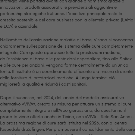
strategia viene portata avanti con grande dinamismo: grazie a
innovazioni, prodotti assicurativi e previdenziali aggiuntivi e
partnership strategiche fruttuose. L’obiettivo principale resta la
crescita sostenibile del core business con la clientela privata (LAMal
e LCA) e aziendale.
Nell’ambito dell’assicurazione malattie di base, V⁠i⁠s⁠a⁠n⁠a si concentra
chiaramente sull’espansione del sistema delle cure completamente
integrate. Con questo approccio tutte le prestazioni mediche,
dall’assistenza di base alle prestazioni ospedaliere, fino allo Spitex
e alle cure per anziani, vengono fornite centralmente da un’unica
fonte. Il risultato è un coordinamento efficiente e a misura di cliente
della fornitura di prestazioni mediche. A lungo termine, ciò
migliorerà la qualità e ridurrà i costi sanitari.
Dopo il successo, nel 2024, del lancio del modello assicurativo
alternativo «VIVA», creato su misura per attuare un sistema di cure
completamente integrate nell’Arco giurassiano, da quest’anno il
prodotto viene offerto anche in Ticino, con «VIVA – Rete Sant’Anna».
La prossima regione di cure sarà istituita nel 2026, con al centro
l’ospedale di Zofingen. Per promuovere il consolidamento delle cure