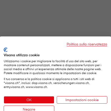
Politica sulla riservatezza
Visana utilizza cookie
Utilizziamo i cookie per migliorare la facilità d’uso del sito web, per
mostrare contenuti personalizzati, mettere a disposizione funzioni per i
social media e offrirvi un’esperienza ottimale delle nostre pagine web.
Potete modificare in qualsiasi momento le impostazioni dei cookie.
Il tuo consenso e la politica cookie si applicano a tutti i siti web di
"visana.ch", inclusi: dap.visana.ch, versicherungen.visana.ch,
entry.visana.ch, www.visana.ch.
OK
Impostazioni cookie
Negare