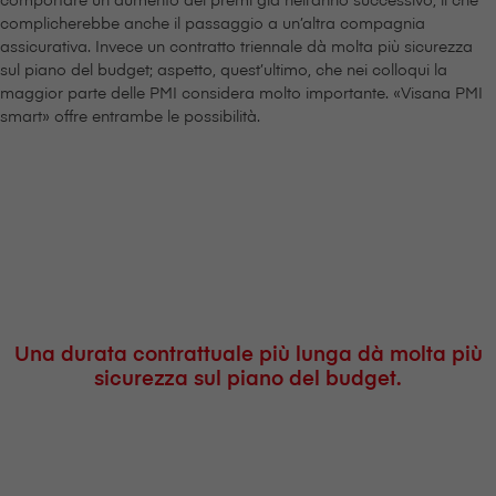
complicherebbe anche il passaggio a un’altra compagnia
assicurativa. Invece un contratto triennale dà molta più sicurezza
sul piano del budget; aspetto, quest’ultimo, che nei colloqui la
maggior parte delle PMI considera molto importante. «V⁠i⁠s⁠a⁠n⁠a PMI
smart» offre entrambe le possibilità.
Una durata contrattuale più lunga dà molta più
sicurezza sul piano del budget.