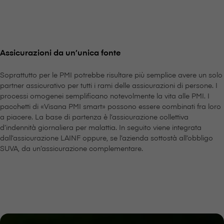
Assicurazioni da un’unica fonte
Soprattutto per le PMI potrebbe risultare più semplice avere un solo
partner assicurativo per tutti i rami delle assicurazioni di persone. I
processi omogenei semplificano notevolmente la vita alle PMI. I
pacchetti di «V⁠i⁠s⁠a⁠n⁠a PMI smart» possono essere combinati fra loro
a piacere. La base di partenza è l’assicurazione collettiva
d’indennità giornaliera per malattia. In seguito viene integrata
dall’assicurazione LAINF oppure, se l’azienda sottostà all’obbligo
SUVA, da un’assicurazione complementare.