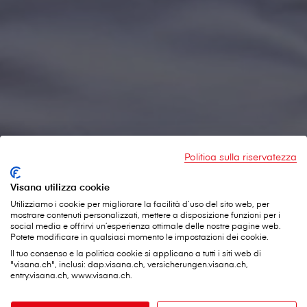
Politica sulla riservatezza
Visana utilizza cookie
Con V⁠i⁠s⁠a⁠n⁠a dall’inizio dell’attività
Utilizziamo i cookie per migliorare la facilità d’uso del sito web, per
mostrare contenuti personalizzati, mettere a disposizione funzioni per i
Da dieci anni Tony Panitti dirige un’impresa di pittura e gessatura
social media e offrirvi un’esperienza ottimale delle nostre pagine web.
con sede a Worblaufen, nel Canton Berna. Da altrettanto tempo è
Potete modificare in qualsiasi momento le impostazioni dei cookie.
assicurato presso V⁠i⁠s⁠a⁠n⁠a.
Il tuo consenso e la politica cookie si applicano a tutti i siti web di
"visana.ch", inclusi: dap.visana.ch, versicherungen.visana.ch,
entry.visana.ch, www.visana.ch.
Quest’anno la Sua azienda festeggia il decimo
anniversario. Prevede di festeggiare questo traguardo?