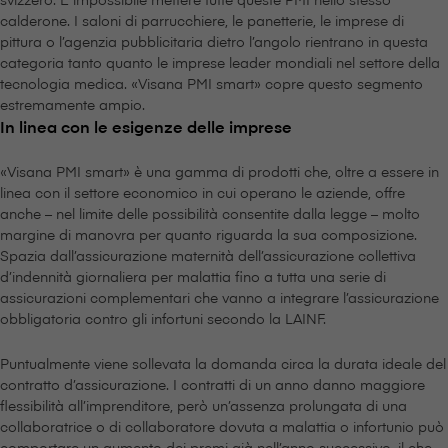
calderone. I saloni di parrucchiere, le panetterie, le imprese di
pittura o l’agenzia pubblicitaria dietro l’angolo rientrano in questa
categoria tanto quanto le imprese leader mondiali nel settore della
tecnologia medica. «V⁠i⁠s⁠a⁠n⁠a PMI smart» copre questo segmento
estremamente ampio.
In linea con le esigenze delle imprese
«V⁠i⁠s⁠a⁠n⁠a PMI smart» è una gamma di prodotti che, oltre a essere in
linea con il settore economico in cui operano le aziende, offre
anche – nel limite delle possibilità consentite dalla legge – molto
margine di manovra per quanto riguarda la sua composizione.
Spazia dall’assicurazione maternità dell’assicurazione collettiva
d’indennità giornaliera per malattia fino a tutta una serie di
assicurazioni complementari che vanno a integrare l’assicurazione
obbligatoria contro gli infortuni secondo la LAINF.
Puntualmente viene sollevata la domanda circa la durata ideale del
contratto d’assicurazione. I contratti di un anno danno maggiore
flessibilità all’imprenditore, però un’assenza prolungata di una
collaboratrice o di collaboratore dovuta a malattia o infortunio può
comportare un aumento dei premi già nell’anno successivo, il che