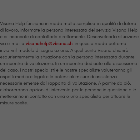
V⁠i⁠s⁠a⁠n⁠a Help funziona in modo molto semplice: in qualità di datore
di lavoro, informate la persona interessata del servizio V⁠i⁠s⁠a⁠n⁠a Help
e ci incaricate di contattarla direttamente. Descriveteci la situazione
via e-mail a
visanahelp@visana.ch
: in questo modo potremo
inviarvi il modulo di segnalazione. A quel punto V⁠i⁠s⁠a⁠n⁠a chiarirà
esaurientemente la situazione con la persona interessata durante
un incontro di valutazione. In un incontro dedicato alla discussione
del caso, i nostri specialisti e le nostre specialiste valuteranno gli
aspetti medici e legali e le potenziali misure di assistenza
necessarie emerse dal rapporto di valutazione. A partire da ciò,
elaboreranno opzioni di intervento per le persone in questione e le
metteranno in contatto con una o uno specialista per attuare le
misure scelte.