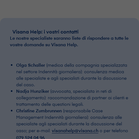
V⁠i⁠s⁠a⁠n⁠a Help: i vostri contatti
Le nostre specialiste saranno liete di rispondere a tutte le
vostre domande su V⁠i⁠s⁠a⁠n⁠a Help.
Olga Schaller
(medica della compagnia specializzata
nel settore Indennità giornaliera): consulenza medica
alle specialiste e agli specialisti durante la discussione
del caso.
Nadja Hunziker
(avvocata, specialista in reti di
collegamento): raccomandazione di partner ai clienti e
trattamento delle questioni legali.
Christine Zumbrunnen
(responsabile Case
Management Indennità giornaliera): consulenza alle
specialiste agli specialisti durante la discussione del
caso; per e-mail:
visanahelp@visana.ch
o per telefono
079 524 04 96