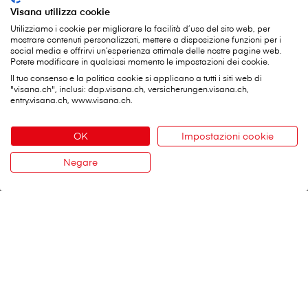
Visana utilizza cookie
Utilizziamo i cookie per migliorare la facilità d’uso del sito web, per
mostrare contenuti personalizzati, mettere a disposizione funzioni per i
social media e offrirvi un’esperienza ottimale delle nostre pagine web.
Potete modificare in qualsiasi momento le impostazioni dei cookie.
Il tuo consenso e la politica cookie si applicano a tutti i siti web di
"visana.ch", inclusi: dap.visana.ch, versicherungen.visana.ch,
entry.visana.ch, www.visana.ch.
OK
Impostazioni cookie
Negare
Contatto
V⁠i⁠s⁠a⁠n⁠a Services SA
Sede centrale
Weltpoststrasse 19
3000 Berna 16
Modulo di contatto