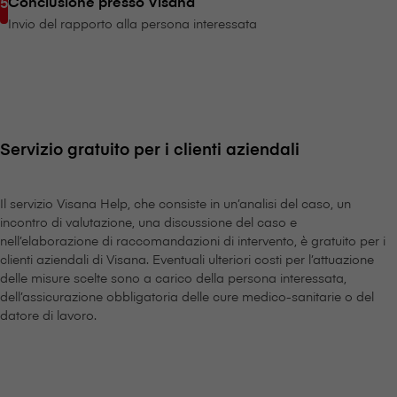
Conclusione presso V⁠i⁠s⁠a⁠n⁠a
Invio del rapporto alla persona interessata
Servizio gratuito per i clienti aziendali
Il servizio V⁠i⁠s⁠a⁠n⁠a Help, che consiste in un’analisi del caso, un
incontro di valutazione, una discussione del caso e
nell’elaborazione di raccomandazioni di intervento, è gratuito per i
clienti aziendali di V⁠i⁠s⁠a⁠n⁠a. Eventuali ulteriori costi per l’attuazione
delle misure scelte sono a carico della persona interessata,
dell’assicurazione obbligatoria delle cure medico-sanitarie o del
datore di lavoro.