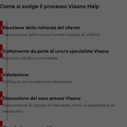
Come si svolge il processo V⁠i⁠s⁠a⁠n⁠a Help
Ricezione della richiesta del cliente
Trasmissione dell’incarico tramite modulo di notifica
Trattamento da parte di uno/a specialista V⁠i⁠s⁠a⁠n⁠a
Riscontro al/alla committente
Valutazione
Colloquio con la persona interessata
Discussione del caso presso V⁠i⁠s⁠a⁠n⁠a
Elaborazione di opzioni di intervento, rinvio a specialisti/e se
necessario