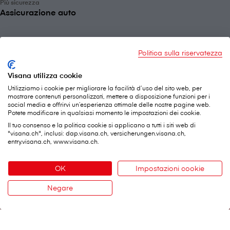
Più sicurezza
Assicurazione auto
Politica sulla riservatezza
Visana utilizza cookie
Utilizziamo i cookie per migliorare la facilità d’uso del sito web, per
mostrare contenuti personalizzati, mettere a disposizione funzioni per i
social media e offrirvi un’esperienza ottimale delle nostre pagine web.
Potete modificare in qualsiasi momento le impostazioni dei cookie.
Il tuo consenso e la politica cookie si applicano a tutti i siti web di
"visana.ch", inclusi: dap.visana.ch, versicherungen.visana.ch,
entry.visana.ch, www.visana.ch.
V⁠i⁠s⁠a⁠n⁠a Services SA
Sede centrale
OK
Impostazioni cookie
Weltpoststrasse 19
3000 Berna 16
Negare
Contatto
Telefono:
0848 848 899
Modulo di contatto