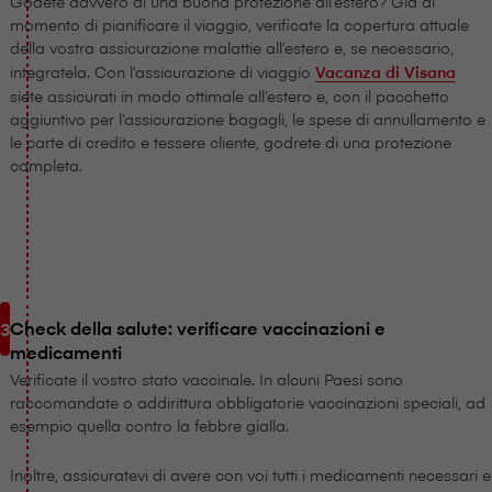
Godete davvero di una buona protezione all’estero? Già al
momento di pianificare il viaggio, verificate la copertura attuale
della vostra assicurazione malattie all’estero e, se necessario,
integratela. Con l’assicurazione di viaggio
Vacanza di V⁠i⁠s⁠a⁠n⁠a
siete assicurati in modo ottimale all’estero e, con il pacchetto
aggiuntivo per l’assicurazione bagagli, le spese di annullamento e
le carte di credito e tessere cliente, godrete di una protezione
completa.
Check della salute: verificare vaccinazioni e
medicamenti
Verificate il vostro stato vaccinale. In alcuni Paesi sono
raccomandate o addirittura obbligatorie vaccinazioni speciali, ad
esempio quella contro la febbre gialla.
Inoltre, assicuratevi di avere con voi tutti i medicamenti necessari e