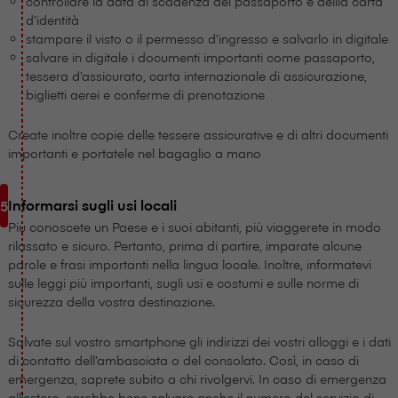
controllare la data di scadenza del passaporto e dellla carta
d’identità
stampare il visto o il permesso d’ingresso e salvarlo in digitale
salvare in digitale i documenti importanti come passaporto,
tessera d’assicurato, carta internazionale di assicurazione,
biglietti aerei e conferme di prenotazione
Create inoltre copie delle tessere assicurative e di altri documenti
importanti e portatele nel bagaglio a mano
Informarsi sugli usi locali
Più conoscete un Paese e i suoi abitanti, più viaggerete in modo
rilassato e sicuro. Pertanto, prima di partire, imparate alcune
parole e frasi importanti nella lingua locale. Inoltre, informatevi
sulle leggi più importanti, sugli usi e costumi e sulle norme di
sicurezza della vostra destinazione.
Salvate sul vostro smartphone gli indirizzi dei vostri alloggi e i dati
di contatto dell’ambasciata o del consolato. Così, in caso di
emergenza, saprete subito a chi rivolgervi. In caso di emergenza
all’estero, sarebbe bene salvare anche il numero del servizio di