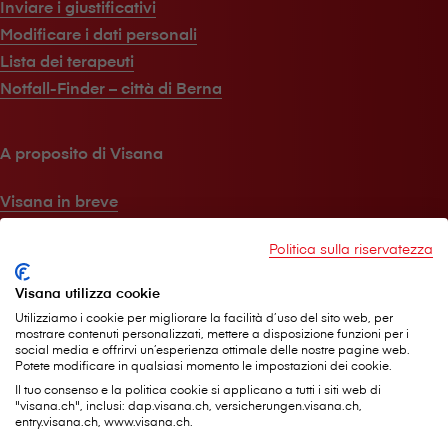
Inviare i giustificativi
Modificare i dati personali
Lista dei terapeuti
Notfall-Finder – città di Berna
A proposito di V⁠i⁠s⁠a⁠n⁠a
V⁠i⁠s⁠a⁠n⁠a in breve
Jobs
Politica sulla riservatezza
Media
Sostenibilità
Visana utilizza cookie
Rivista per i clienti
Utilizziamo i cookie per migliorare la facilità d’uso del sito web, per
mostrare contenuti personalizzati, mettere a disposizione funzioni per i
social media e offrirvi un’esperienza ottimale delle nostre pagine web.
Potete modificare in qualsiasi momento le impostazioni dei cookie.
Aiuto e contatti
Il tuo consenso e la politica cookie si applicano a tutti i siti web di
"visana.ch", inclusi: dap.visana.ch, versicherungen.visana.ch,
Agenzia nelle mie vicinanze
entry.visana.ch, www.visana.ch.