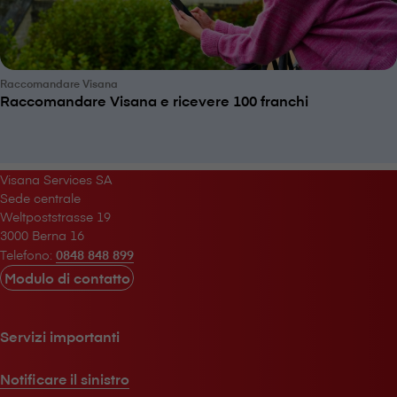
Raccomandare V⁠i⁠s⁠a⁠n⁠a
Raccomandare V⁠i⁠s⁠a⁠n⁠a e ricevere 100 franchi
V⁠i⁠s⁠a⁠n⁠a Services SA
Sede centrale
Weltpoststrasse 19
3000 Berna 16
Telefono:
0848 848 899
Modulo di contatto
Servizi importanti
Notificare il sinistro