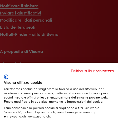
Notificare il sinistro
Inviare i giustificativi
Modificare i dati personali
Lista dei terapeuti
Notfall-Finder – città di Berna
A proposito di V⁠i⁠s⁠a⁠n⁠a
V⁠i⁠s⁠a⁠n⁠a in breve
Jobs
Politica sulla riservatezza
Media
Visana utilizza cookie
Sostenibilità
Utilizziamo i cookie per migliorare la facilità d’uso del sito web, per
Rivista per i clienti
mostrare contenuti personalizzati, mettere a disposizione funzioni per i
social media e offrirvi un’esperienza ottimale delle nostre pagine web.
Potete modificare in qualsiasi momento le impostazioni dei cookie.
Il tuo consenso e la politica cookie si applicano a tutti i siti web di
Aiuto e contatti
"visana.ch", inclusi: dap.visana.ch, versicherungen.visana.ch,
entry.visana.ch, www.visana.ch.