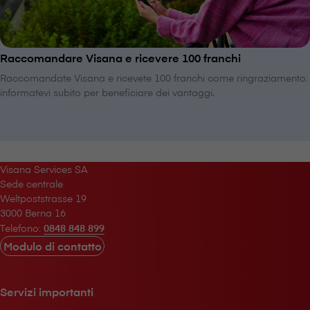
Raccomandare V⁠i⁠s⁠a⁠n⁠a e ricevere 100 franchi
Raccomandate V⁠i⁠s⁠a⁠n⁠a e ricevete 100 franchi come ringraziamento:
informatevi subito per beneficiare dei vantaggi.
V⁠i⁠s⁠a⁠n⁠a Services SA
Sede centrale
Weltpoststrasse 19
3000 Berna 16
Telefono:
0848 848 899
Modulo di contatto
Servizi importanti