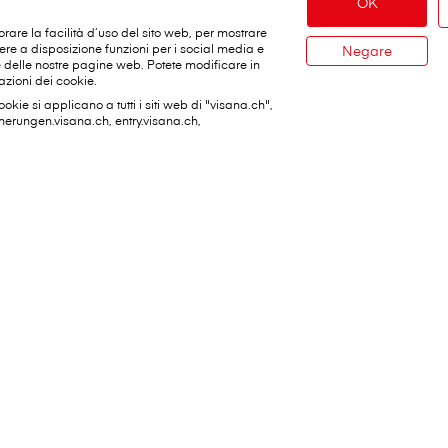
OK
orare la facilità d’uso del sito web, per mostrare
tere a disposizione funzioni per i social media e
Negare
le delle nostre pagine web. Potete modificare in
zioni dei cookie.
ookie si applicano a tutti i siti web di "visana.ch",
cherungen.visana.ch, entry.visana.ch,
ortanti
A proposito di V⁠i⁠s⁠a⁠n⁠a
inistro
V⁠i⁠s⁠a⁠n⁠a in breve
ificativi
Jobs
dati personali
Media
peuti
Sostenibilità