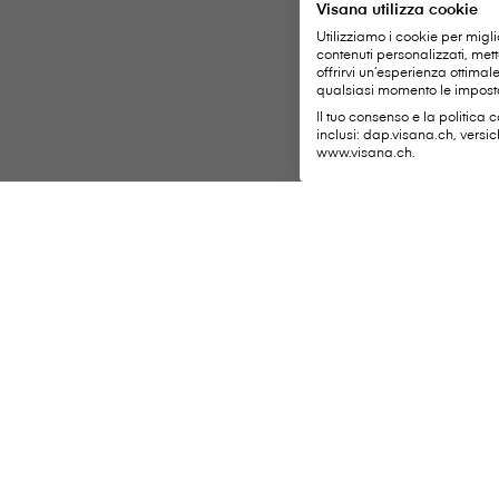
Visana utilizza cookie
Utilizziamo i cookie per migli
contenuti personalizzati, met
offrirvi un’esperienza ottima
qualsiasi momento le imposta
Il tuo consenso e la politica c
inclusi: dap.visana.ch, versi
www.visana.ch.
Servizi imp
V⁠i⁠s⁠a⁠n⁠a Services SA
Sede centrale
Weltpoststrasse 19
Notificare il s
3000 Berna 16
Inviare i giust
Telefono:
0848 848 899
Modificare i 
Modulo di contatto
Lista dei tera