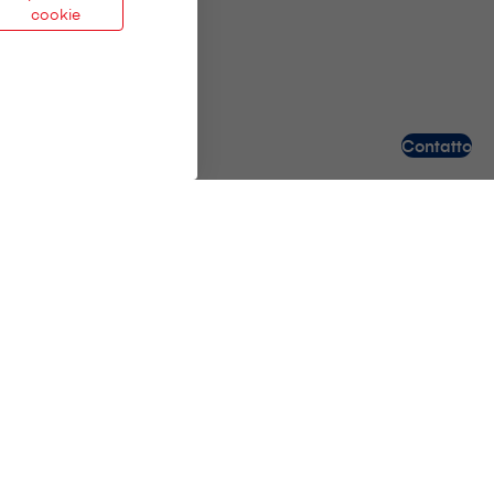
cookie
Contatto
Aiuto e contatti
Agenzia nelle mie vicinanze
Sempre a vostra disposizione
Portale per i clienti myVisana
Consulenza medica 7 ore su 24, 24 giorn