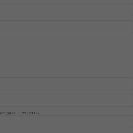
Se
Se
iva (ad es. 1.123.123.12).