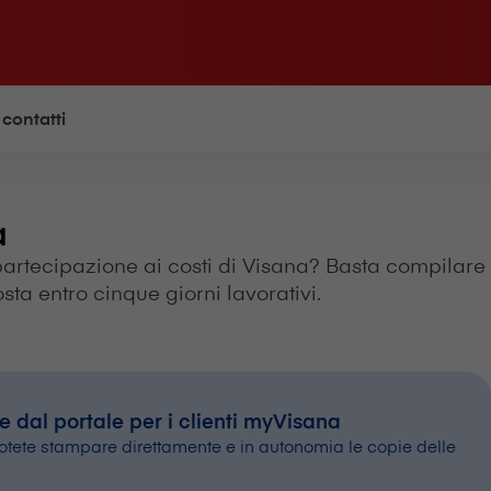
 contatti
a
rtecipazione ai costi di V⁠i⁠s⁠a⁠n⁠a? Basta compilare
sta entro cinque giorni lavorativi.
e dal portale per i clienti myVisana
potete stampare direttamente e in autonomia le copie delle