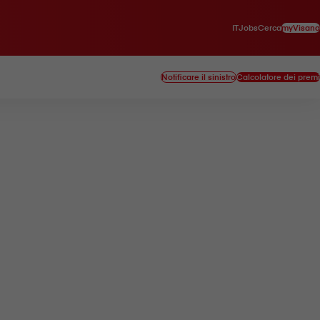
IT
myVisana
Jobs
Cerca
Notificare il sinistro
Calcolatore dei premi