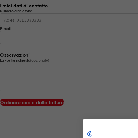
I miei dati di contatto
Numero di telefono
E-mail
Osservazioni
La vostra richiesta
(opzionale)
Ordinare copia della fattura