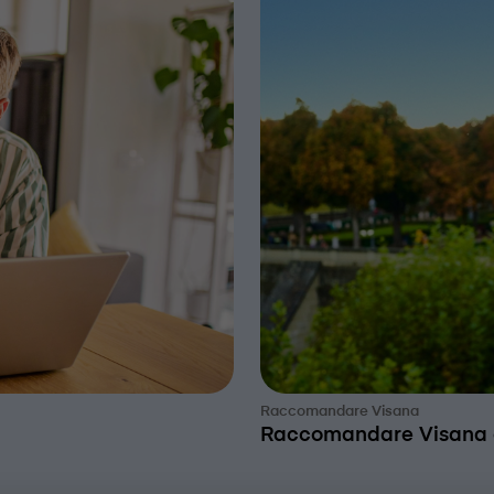
Raccomandare V⁠i⁠s⁠a⁠n⁠a
Raccomandare V⁠i⁠s⁠a⁠n⁠a