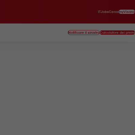
IT
myVisana
Jobs
Cerca
Notificare il sinistro
Calcolatore dei premi