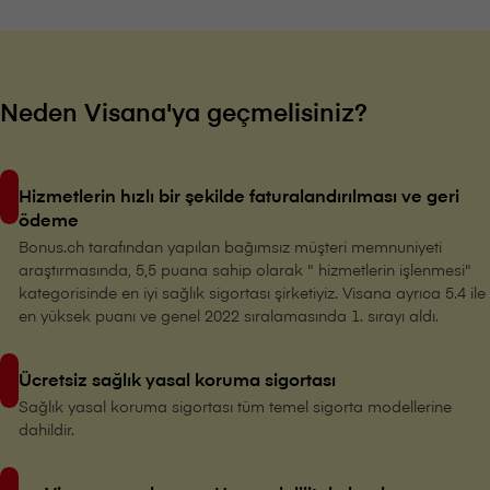
Neden V⁠i⁠s⁠a⁠n⁠a'ya geçmelisiniz?
Hizmetlerin hızlı bir şekilde faturalandırılması ve geri
ödeme
Bonus.ch tarafından yapılan bağımsız müşteri memnuniyeti
araştırmasında, 5,5 puana sahip olarak " hizmetlerin işlenmesi"
kategorisinde en iyi sağlık sigortası şirketiyiz. V⁠i⁠s⁠a⁠n⁠a ayrıca 5.4 ile
en yüksek puanı ve genel 2022 sıralamasında 1. sırayı aldı.
Ücretsiz sağlık yasal koruma sigortası
Sağlık yasal koruma sigortası tüm temel sigorta modellerine
dahildir.