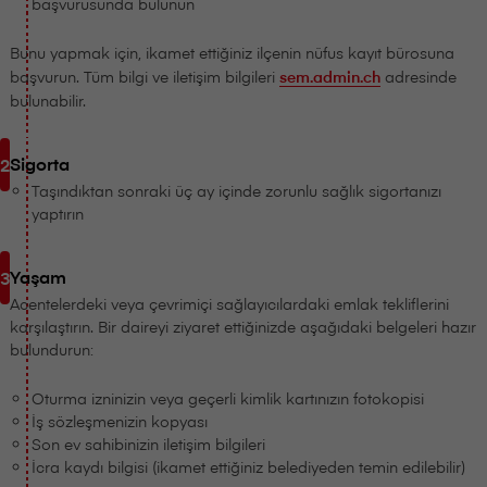
başvurusunda bulunun
Bunu yapmak için, ikamet ettiğiniz ilçenin nüfus kayıt bürosuna
başvurun. Tüm bilgi ve iletişim bilgileri
sem.admin.ch
adresinde
bulunabilir.
Sigorta
Taşındıktan sonraki üç ay içinde zorunlu sağlık sigortanızı
yaptırın
Yaşam
Acentelerdeki veya çevrimiçi sağlayıcılardaki emlak tekliflerini
karşılaştırın. Bir daireyi ziyaret ettiğinizde aşağıdaki belgeleri hazır
bulundurun:
Oturma izninizin veya geçerli kimlik kartınızın fotokopisi
İş sözleşmenizin kopyası
Son ev sahibinizin iletişim bilgileri
İcra kaydı bilgisi (ikamet ettiğiniz belediyeden temin edilebilir)