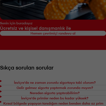
Senin için buradayız
Ücretsiz ve kişisel danışmanlık ile
Hemen çevrimiçi randevu al
Sıkça sorulan sorular
İsviçre'de ne zaman zorunlu sigortaya tabi olurum?
Gelir gelmez sigorta yaptırmak zorunda mıyım?
Nereden sigorta yaptırabilirim?
İsviçre'de primler neden bu kadar yüksek?
Kırsal bölgede yaşayan tanıdığım neden benden daha az prim