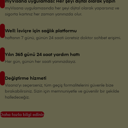
myVisana uygulaması: Her şeyi dijital olarak yapın
myVisana uygulamasında her şeyi dijital olarak yaparsınız ve
sigorta kartınız her zaman yanınızda olur.
Well: İsviçre için sağlık platformu
haftanın 7 günü, günün 24 saati ücretsiz doktor sohbet erişimi.
Yılın 365 günü 24 saat yardım hattı
Her gün, günün her saati yanınızdayız.
Değiştirme hizmeti
V⁠i⁠s⁠a⁠n⁠a'yı seçerseniz, tüm geçiş formalitelerini güvenle bize
bırakabilirsiniz. Sizin için memnuniyetle ve güvenilir bir şekilde
halledeceğiz.
Daha fazla bilgi edinin