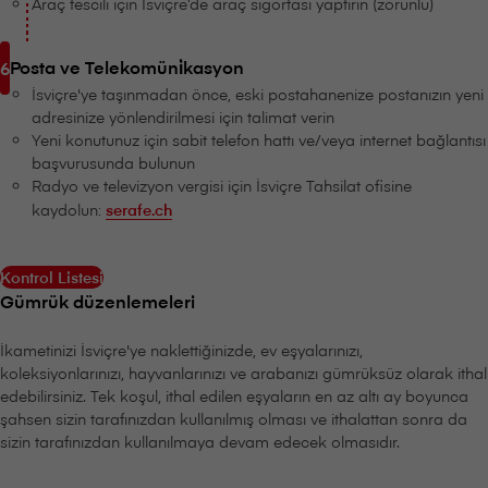
Araç tescili için İsviçre’de araç sigortası yaptırın (zorunlu)
Posta ve Telekomüni̇kasyon
İsviçre'ye taşınmadan önce, eski postahanenize postanızın yeni
adresinize yönlendirilmesi için talimat verin
Yeni konutunuz için sabit telefon hattı ve/veya internet bağlantısı
başvurusunda bulunun
Radyo ve televizyon vergisi için İsviçre Tahsilat ofisine
kaydolun:
serafe.ch
Kontrol Listesi
Gümrük düzenlemeleri
İkametinizi İsviçre'ye naklettiğinizde, ev eşyalarınızı,
koleksiyonlarınızı, hayvanlarınızı ve arabanızı gümrüksüz olarak ithal
edebilirsiniz. Tek koşul, ithal edilen eşyaların en az altı ay boyunca
şahsen sizin tarafınızdan kullanılmış olması ve ithalattan sonra da
sizin tarafınızdan kullanılmaya devam edecek olmasıdır.