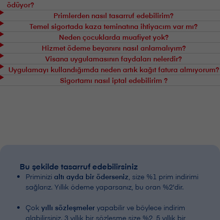
ödüyor?
Primlerden nasıl tasarruf edebilirim?
Temel sigortada kaza teminatına ihtiyacım var mı?
Neden çocuklarda muafiyet yok?
Hizmet ödeme beyanını nasıl anlamalıyım?
V⁠i⁠s⁠a⁠n⁠a uygulamasının faydaları nelerdir?
Uygulamayı kullandığımda neden artık kağıt fatura almıyorum?
Sigortamı nasıl iptal edebilirim ?
Bu şekilde tasarruf edebilirsiniz
Priminizi
altı ayda bir öderseniz
, size %1 prim indirimi
sağlarız. Yıllık ödeme yaparsanız, bu oran %2'dir.
Çok
yıllı sözleşmeler
yapabilir ve böylece indirim
alabilirsiniz. 3 yıllık bir sözleşme size %2, 5 yıllık bir