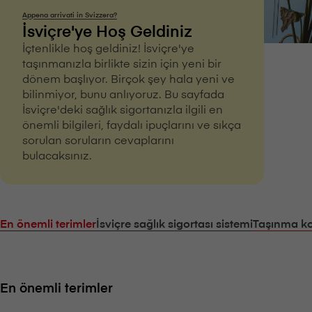
Appena arrivati in Svizzera?
İsviçre'ye Hoş Geldiniz
İçtenlikle hoş geldiniz! İsviçre'ye
taşınmanızla birlikte sizin için yeni bir
dönem başlıyor. Birçok şey hala yeni ve
bilinmiyor, bunu anlıyoruz. Bu sayfada
İsviçre'deki sağlık sigortanızla ilgili en
önemli bilgileri, faydalı ipuçlarını ve sıkça
sorulan soruların cevaplarını
bulacaksınız.
En önemli terimler
İsviçre sağlık sigortası sistemi
Taşınma kon
En önemli terimler