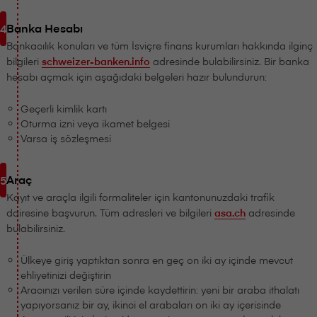
Banka Hesabı
Bankacılık konuları ve tüm İsviçre finans kurumları hakkında ilginç
bilgileri
schweizer-banken.info
adresinde bulabilirsiniz. Bir banka
hesabı açmak için aşağıdaki belgeleri hazır bulundurun:
Geçerli kimlik kartı
Oturma izni veya ikamet belgesi
Varsa iş sözleşmesi
Araç
Kayıt ve araçla ilgili formaliteler için kantonunuzdaki trafik
dairesine başvurun. Tüm adresleri ve bilgileri
asa.ch
adresinde
bulabilirsiniz.
Ülkeye giriş yaptıktan sonra en geç on iki ay içinde mevcut
ehliyetinizi değiştirin
Aracınızı verilen süre içinde kaydettirin: yeni bir araba ithalatı
yapıyorsanız bir ay, ikinci el arabaları on iki ay içerisinde