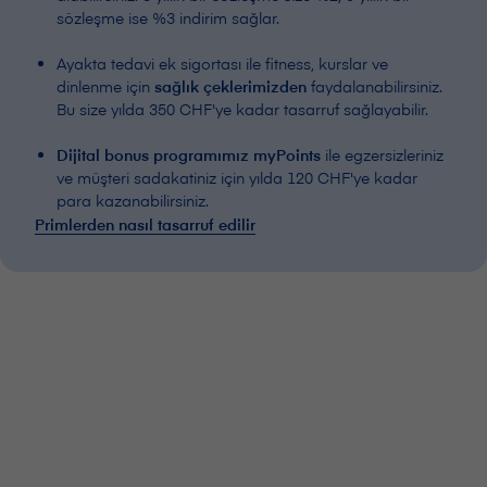
sözleşme ise %3 indirim sağlar.
Ayakta tedavi ek sigortası ile fitness, kurslar ve
dinlenme için
sağlık çeklerimizden
faydalanabilirsiniz.
Bu size yılda 350 CHF'ye kadar tasarruf sağlayabilir.
Dijital bonus programımız myPoints
ile egzersizleriniz
ve müşteri sadakatiniz için yılda 120 CHF'ye kadar
para kazanabilirsiniz.
Primlerden nasıl tasarruf edilir