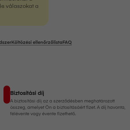
 és válaszokat a
ndszer
Költözési ellenőrzőlista
FAQ
Biztosítási díj
A biztosítási díj az a szerződésben meghatározott
összeg, amelyet Ön a biztosításáért fizet. A díj havonta,
félévente vagy évente fizethető.