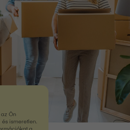
t az Ön
és ismeretlen.
formációkat a