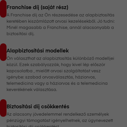
Franchise díj (saját rész)
A Franchise díj az Ön részesedése az alapbiztosítás
keretében kiszámlázott orvosi kezelésekből. Jó tudni:
Minél magasabb a Franchise, annál alacsonyabb a
biztosítási díj.
Alapbiztosítási modellek
Ön választhat az alapbiztosítás különböző modelljei
közül. Ezek szabályozzák, hogy kivel lép először
kapcsolatba , mielőtt orvosi szolgáltatást vesz
igénybe: szabad orvosválasztás, háziorvos,
telemedicina vagy a háziorvos és a telemedicina
keverékének választása.
Biztosítási díj csökkentés
Az alacsony jövedelemmel rendelkező személyek
pénzügyi támogatást igényelhetnek, az úgynevezett
biztosítási díj csökkentést.