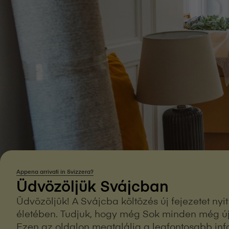
Appena arrivati in Svizzera?
Üdvözöljük Svájcban
Üdvözöljük! A Svájcba költözés új fejezetet nyi
életében. Tudjuk, hogy még Sok minden még új 
Ezen az oldalon megtalálja a legfontosabb in