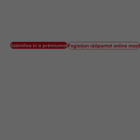
Számítsa ki a prémiumot
Foglaljon időpontot online most