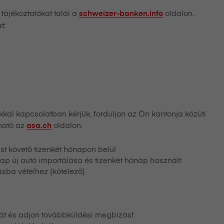
tájékoztatókat talál a
oldalon.
schweizer-banken.info
t:
kal kapcsolatban kérjük, forduljon az Ön kantonja közúti
ható az
oldalon.
asa.ch
st követő tizenkét hónapon belül
nap új autó importálása és tizenkét hónap használt
ásba vételhez (kötelező)
alát és adjon továbbküldési megbízást