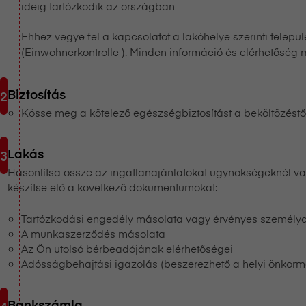
ideig tartózkodik az országban
Ehhez vegye fel a kapcsolatot a lakóhelye szerinti telepü
(Einwohnerkontrolle ). Minden információ és elérhetőség
Biztosítás
Kösse meg a kötelező egészségbiztosítást a beköltözéstő
Lakás
Hasonlítsa össze az ingatlanajánlatokat ügynökségeknél vag
készítse elő a következő dokumentumokat:
Tartózkodási engedély másolata vagy érvényes személya
A munkaszerződés másolata
Az Ön utolsó bérbeadójának elérhetőségei
Adósságbehajtási igazolás (beszerezhető a helyi önkorm
Bankszámla