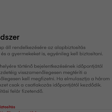
ndszer
 áll rendelkezésére az alapbiztosítás
és a gyermekeket is, egyénileg kell biztosítani.
helyére történő bejelentkezésének időpontjától
 kezdetéig visszamenőlegesen megtéríti a
enőlegesen kell megfizetni. Ha elmulasztja a három
dezet csak a csatlakozás időpontjától kezdődik.
tási felár fizetendő.
iztosítás