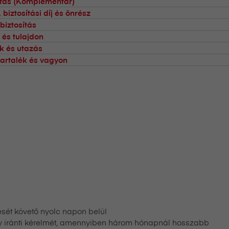
sítás (Komplementär)
 biztosítási díj és önrész
biztosítás
 és tulajdon
 és utazás
artalék és vagyon
zését követő nyolc napon belül
y iránti kérelmét, amennyiben három hónapnál hosszabb