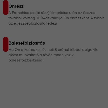
Önrész
A Franchise (saját rész) kimerítése után az összes
további költség 10%-át vállalja Ön önrészként. A többit
az egészségbiztosító fedezi
Balesetbiztosítás
Ha Ön alkalmazott és heti 8 óránál többet dolgozik,
akkor munkáltatója révén rendelkezik
balesetbiztosítással.