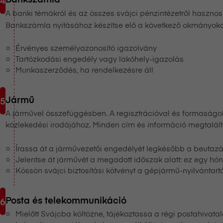
A banki témákról és az összes svájci pénzintézetről hasznos 
Bankszámla nyitásához készítse elő a következő okmányoka
Érvényes személyazonosító igazolvány
Tartózkodási engedély vagy lakóhely-igazolás
Munkaszerződés, ha rendelkezésre áll
Jármű
A járművel összefüggésben. A regisztrációval és formaságok
közlekedési irodájához. Minden cím és információ megtalál
Írassa át a járművezetői engedélyét legkésőbb a beutazá
Jelentse át járművét a megadott időszak alatt: ez egy hó
Kössön svájci biztosítási kötvényt a gépjármű-nyilvántart
Posta és telekommunikáció
Mielőtt Svájcba költözne, tájékoztassa a régi postahivat