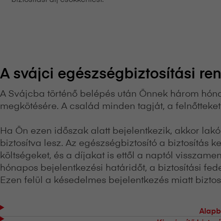
A svájci egészségbiztosítási re
A Svájcba történő belépés után Önnek három hónap
megkötésére. A család minden tagját, a felnőtteket 
Ha Ön ezen időszak alatt bejelentkezik, akkor lakó
biztosítva lesz. Az egészségbiztosító a biztosítás
költségeket, és a díjakat is ettől a naptól visszam
hónapos bejelentkezési határidőt, a biztosítási fe
Ezen felül a késedelmes bejelentkezés miatt biztosí
Alapb