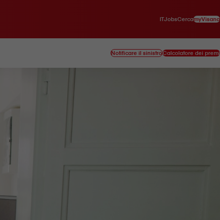
IT
myVisana
Jobs
Cerca
Notificare il sinistro
Calcolatore dei premi