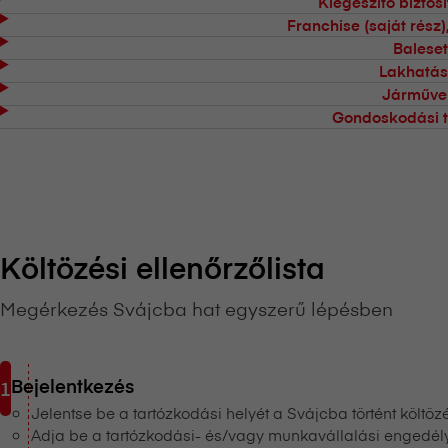
Kiegészítő bizto
Franchise (saját rész),
Baleset
Lakhatás
Járművek
Gondoskodási t
Költözési ellenőrzőlista
Megérkezés Svájcba hat egyszerű lépésben
Bejelentkezés
Jelentse be a tartózkodási helyét a Svájcba történt költö
Adja be a tartózkodási- és/vagy munkavállalási engedél