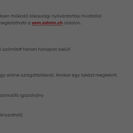
lésen működő lakossági nyilvántartási hivatallal
 megtalálható a
oldalon.
sem.admin.ch
l számított három hónapon belül!
y online szolgáltatóknál. Amikor egy lakást megtekint,
zonosító igazolvány
ányzatnál)