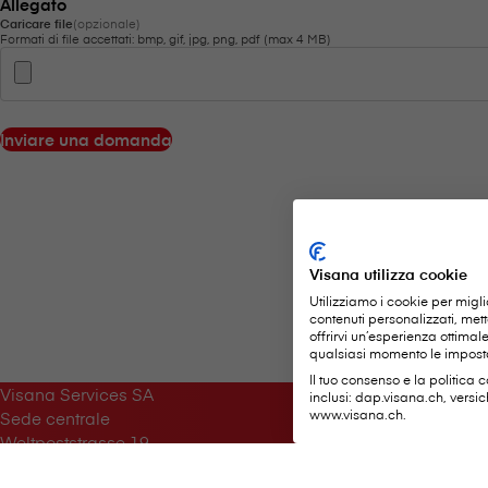
Allegato
Caricare file
(opzionale)
Formati di file accettati: bmp, gif, jpg, png, pdf (max 4 MB)
Inviare una domanda
Visana utilizza cookie
Utilizziamo i cookie per migli
contenuti personalizzati, met
offrirvi un’esperienza ottima
qualsiasi momento le imposta
Il tuo consenso e la politica c
Servizi imp
V⁠i⁠s⁠a⁠n⁠a Services SA
inclusi: dap.visana.ch, versi
www.visana.ch.
Sede centrale
Weltpoststrasse 19
Notificare il s
3000 Berna 16
Inviare i giust