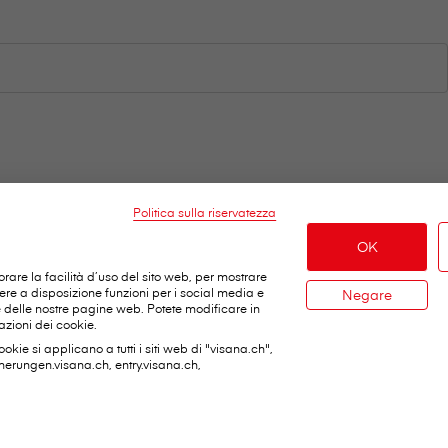
Politica sulla riservatezza
OK
orare la facilità d’uso del sito web, per mostrare
tere a disposizione funzioni per i social media e
Negare
le delle nostre pagine web. Potete modificare in
zioni dei cookie.
ookie si applicano a tutti i siti web di "visana.ch",
ortanti
A proposito di V⁠i⁠s⁠a⁠n⁠a
cherungen.visana.ch, entry.visana.ch,
inistro
V⁠i⁠s⁠a⁠n⁠a in breve
ificativi
Jobs