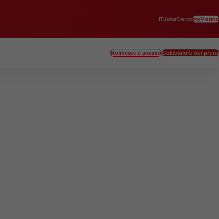
IT
myVisana
Jobs
Cerca
Notificare il sinistro
Calcolatore dei premi