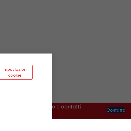
Impostazioni
cookie
Aiuto e contatti
Contatto
Agenzia nelle mie vicinanze
Sempre a vostra disposizione