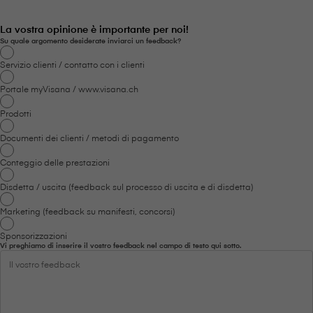
La vostra opinione è importante per noi!
Su quale argomento desiderate inviarci un feedback?
Servizio clienti / contatto con i clienti
Portale myVisana / www.visana.ch
Prodotti
Documenti dei clienti / metodi di pagamento
Conteggio delle prestazioni
Disdetta / uscita (feedback sul processo di uscita e di disdetta)
Marketing (feedback su manifesti, concorsi)
Sponsorizzazioni
Vi preghiamo di inserire il vostro feedback nel campo di testo qui sotto.