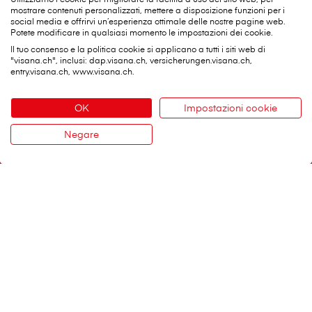
Notfall-Finder – città di Berna
mostrare contenuti personalizzati, mettere a disposizione funzioni per i
social media e offrirvi un’esperienza ottimale delle nostre pagine web.
Potete modificare in qualsiasi momento le impostazioni dei cookie.
A proposito di V⁠i⁠s⁠a⁠n⁠a
Il tuo consenso e la politica cookie si applicano a tutti i siti web di
"visana.ch", inclusi: dap.visana.ch, versicherungen.visana.ch,
entry.visana.ch, www.visana.ch.
V⁠i⁠s⁠a⁠n⁠a in breve
Jobs
OK
Impostazioni cookie
Media
Negare
Sostenibilità
Contatto
Rivista per i clienti
Aiuto e contatti
Agenzia nelle mie vicinanze
Sempre a vostra disposizione
Portale per i clienti myVisana
Consulenza medica 7 ore su 24, 24 giorni su 7
Italiano