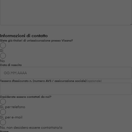
Informazioni di contatto
Siete già titolari di un’assicurazione presso V⁠i⁠s⁠a⁠n⁠a?
Sì
No
Data di nascita
Se
Tessera d’assicurato n. (numero AVS / assicurazione sociale)
(opzionale)
Desiderate essere contattati da noi?
Sì, per telefono
Sì, per e-mail
No, non desidero essere contattato/a
Nome