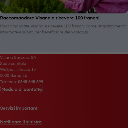
Raccomandare V⁠i⁠s⁠a⁠n⁠a e ricevere 100 franchi
Raccomandate V⁠i⁠s⁠a⁠n⁠a e ricevete 100 franchi come ringraziamento:
informatevi subito per beneficiare dei vantaggi.
V⁠i⁠s⁠a⁠n⁠a Services SA
Sede centrale
Weltpoststrasse 19
3000 Berna 16
Telefono:
0848 848 899
Modulo di contatto
Servizi importanti
Notificare il sinistro