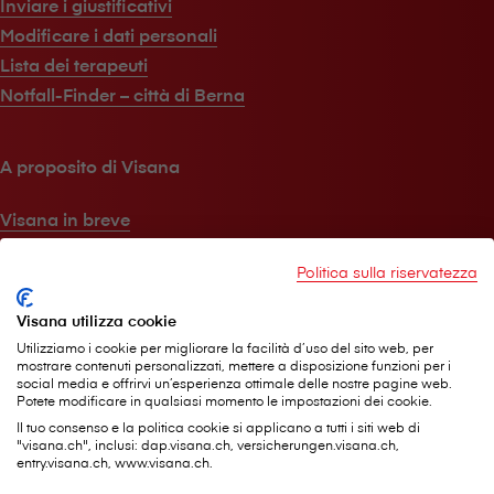
Inviare i giustificativi
Modificare i dati personali
Lista dei terapeuti
Notfall-Finder – città di Berna
A proposito di V⁠i⁠s⁠a⁠n⁠a
V⁠i⁠s⁠a⁠n⁠a in breve
Jobs
Politica sulla riservatezza
Media
Sostenibilità
Visana utilizza cookie
Rivista per i clienti
Utilizziamo i cookie per migliorare la facilità d’uso del sito web, per
mostrare contenuti personalizzati, mettere a disposizione funzioni per i
social media e offrirvi un’esperienza ottimale delle nostre pagine web.
Potete modificare in qualsiasi momento le impostazioni dei cookie.
Aiuto e contatti
Il tuo consenso e la politica cookie si applicano a tutti i siti web di
"visana.ch", inclusi: dap.visana.ch, versicherungen.visana.ch,
Agenzia nelle mie vicinanze
entry.visana.ch, www.visana.ch.
Sempre a vostra disposizione