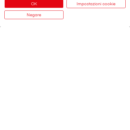
OK
Impostazioni cookie
Promemoria d’informazione ai clienti sulla protezione
Negare
giuridica secondo LCA
Contatto
PDF / 63.6 KB
Potrebbe interessarvi anche