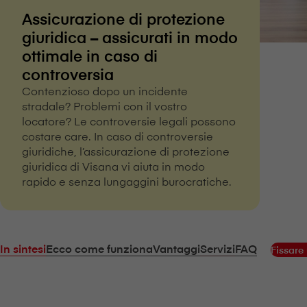
Assicurazione di protezione
giuridica – assicurati in modo
ottimale in caso di
controversia
Contenzioso dopo un incidente
stradale? Problemi con il vostro
locatore? Le controversie legali possono
costare care. In caso di controversie
giuridiche, l’assicurazione di protezione
giuridica di V⁠i⁠s⁠a⁠n⁠a vi aiuta in modo
rapido e senza lungaggini burocratiche.
In sintesi
Ecco come funziona
Vantaggi
Servizi
FAQ
Fissare