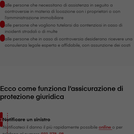
alle persone che necessitano di assistenza in seguito a
controversie in materia di locazione con i proprietari o con
l’amministrazione immobiliare
alle persone che vogliono tutelarsi da contenziosi in caso di
incidenti stradali o di multe
alle persone che in caso di controversia desiderano ricevere una
consulenza legale esperta e affidabile, con assunzione dei costi
Ecco come funziona l’assicurazione di
protezione giuridica
Notificare un sinistro
Notificateci il danno il più rapidamente possibile
online
o per
telefono al numero
031 378 08.
.