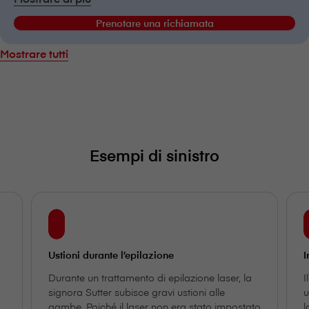
Prenotare una richiamata
Mostrare tutti
Esempi di sinistro
Ustioni durante l’epilazione
I
Durante un trattamento di epilazione laser, la
I
signora Sutter subisce gravi ustioni alle
u
gambe. Poiché il laser non era stato impostato
l