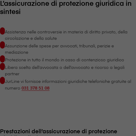
L’assicurazione di protezione giuridica in
sintesi
Assistenza nelle controversie in materia di diritto privato, della
circolazione e della salute
Assunzione delle spese per avvocati, tribunali, perizie e
mediazione
Protezione in tutto il mondo in caso di contenzioso giuridico
Libera scelta dell’avvocata o dell’avvocato e ricorso a legali
partner
JurLine vi fornisce informazioni giuridiche telefoniche gratuite al
numero
031 378 51 08
Prestazioni dell’assicurazione di protezione