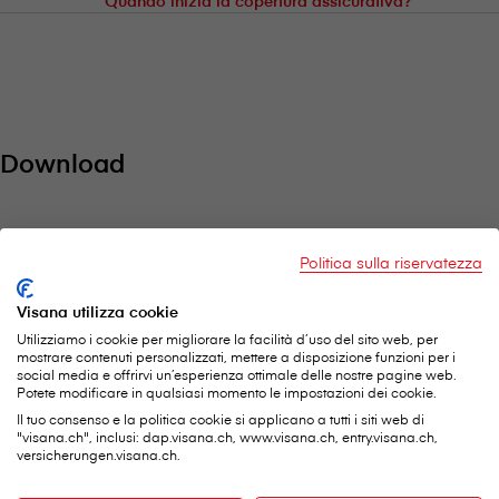
Quando inizia la copertura assicurativa?
Download
Condizioni generali d’assicurazione
Politica sulla riservatezza
Condizioni generali d’assicurazione Protezione giuridica
privata e di circolazione
Visana utilizza cookie
PDF / 87.3 KB
Utilizziamo i cookie per migliorare la facilità d’uso del sito web, per
mostrare contenuti personalizzati, mettere a disposizione funzioni per i
Condizioni generali d’assicurazione Protezione giuridica per
social media e offrirvi un’esperienza ottimale delle nostre pagine web.
la salute
Potete modificare in qualsiasi momento le impostazioni dei cookie.
PDF / 64.8 KB
Il tuo consenso e la politica cookie si applicano a tutti i siti web di
Schede informative
"visana.ch", inclusi: dap.visana.ch, www.visana.ch, entry.visana.ch,
versicherungen.visana.ch.
Factsheet Assicurazione di protezione giuridica
PDF / 315.1 KB