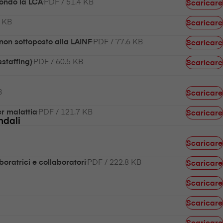
PDF / 51.4 KB
econdo la LCA
Scaricare
2 KB
Scaricare
PDF / 77.6 KB
 non sottoposto alla LAINF
Scaricare
PDF / 60.5 KB
staffing)
Scaricare
B
Scaricare
PDF / 121.7 KB
er malattia
Scaricare
ndali
Scaricare
PDF / 222.8 KB
oratrici e collaboratori
Scaricare
Scaricare
Scaricare
Scaricare