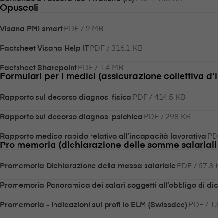
Opuscoli
PDF / 2 MB
V⁠i⁠s⁠a⁠n⁠a PMI smart
PDF / 316.1 KB
Factsheet V⁠i⁠s⁠a⁠n⁠a Help IT
PDF / 1.4 MB
Factsheet Sharepoint
Formulari per i medici (assicurazione collettiva d’
PDF / 414.5 KB
Rapporto sul decorso diagnosi fisica
PDF / 298 KB
Rapporto sul decorso diagnosi psichica
PD
Rapporto medico rapido relativo all’incapacità lavorativa
Pro memoria (dichiarazione delle somme salariali /
PDF / 57.3 
Promemoria Dichiarazione della massa salariale
Promemoria Panoramica dei salari soggetti all’obbligo di di
PDF / 1
Promemoria - Indicazioni sul profi lo ELM (Swissdec)