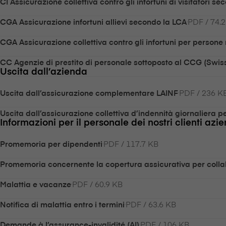
CI Assicurazione collettiva contro gli infortuni di visitatori s
PDF / 74.
CGA Assicurazione infortuni allievi secondo la LCA
CGA Assicurazione collettiva contro gli infortuni per persone
CC Agenzie di prestito di personale sottoposto al CCG (Swiss
Uscita dall’azienda
PDF / 236 K
Uscita dall’assicurazione complementare LAINF
Uscita dall’assicurazione collettiva d’indennità giornaliera p
Informazioni per il personale dei nostri clienti azie
PDF / 117.7 KB
Promemoria per dipendenti
Promemoria concernente la copertura assicurativa per collab
PDF / 60.9 KB
Malattia e vacanze
PDF / 63.6 KB
Notifica di malattia entro i termini
PDF / 106 KB
Demande à l’assurance-invalidité (AI)