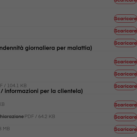
Scaricare
Scaricare
Scaricare
indennità giornaliera per malattia)
Scaricare
Scaricare
F / 104.1 KB
Scaricare
 informazioni per la clientela)
KB
Scaricare
PDF / 64.2 KB
chiarazione
Scaricare
.8 MB
Scaricare