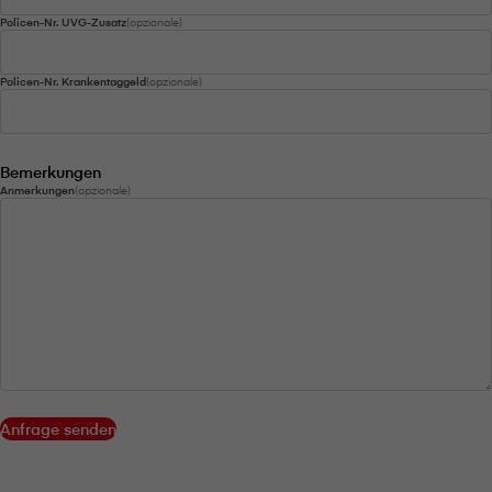
Policen-Nr. UVG-Zusatz
(opzionale)
Policen-Nr. Krankentaggeld
(opzionale)
Bemerkungen
Anmerkungen
(opzionale)
Anfrage senden