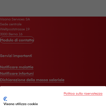
V⁠i⁠s⁠a⁠n⁠a Services SA
Sede centrale
Weltpoststrasse 19
3000 Berna 16
Modulo di contatto
Servizi importanti
Notificare malattie
Notificare infortuni
Dichiarazione della massa salariale
Politica sulla riservatezza
A proposito di V⁠i⁠s⁠a⁠n⁠a
Visana utilizza cookie