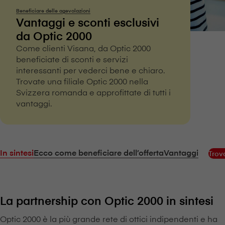
Beneficiare delle agevolazioni
Vantaggi e sconti esclusivi
da Optic 2000
Come clienti V⁠i⁠s⁠a⁠n⁠a, da Optic 2000
beneficiate di sconti e servizi
interessanti per vederci bene e chiaro.
Trovate una filiale Optic 2000 nella
Svizzera romanda e approfittate di tutti i
vantaggi.
In sintesi
Ecco come beneficiare dell’offerta
Vantaggi
Trov
La partnership con Optic 2000 in sintesi
Optic 2000 è la più grande rete di ottici indipendenti e ha