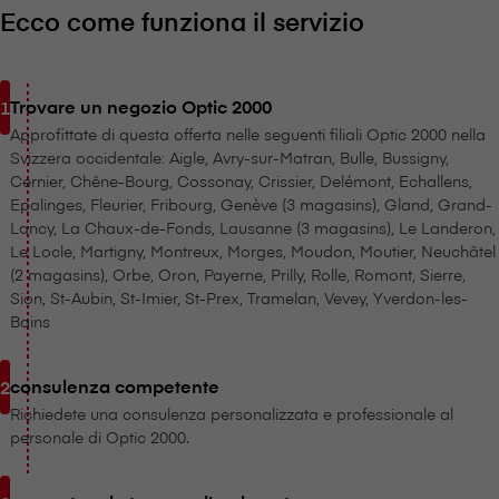
Ecco come funziona il servizio
Trovare un negozio Optic 2000
Approfittate di questa offerta nelle seguenti filiali Optic 2000 nella
Svizzera occidentale: Aigle, Avry-sur-Matran, Bulle, Bussigny,
Cernier, Chêne-Bourg, Cossonay, Crissier, Delémont, Echallens,
Epalinges, Fleurier, Fribourg, Genève (3 magasins), Gland, Grand-
Lancy, La Chaux-de-Fonds, Lausanne (3 magasins), Le Landeron,
Le Locle, Martigny, Montreux, Morges, Moudon, Moutier, Neuchâtel
(2 magasins), Orbe, Oron, Payerne, Prilly, Rolle, Romont, Sierre,
Sion, St-Aubin, St-Imier, St-Prex, Tramelan, Vevey, Yverdon-les-
Bains
consulenza competente
Richiedete una consulenza personalizzata e professionale al
personale di Optic 2000.