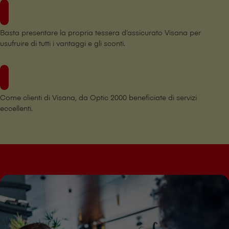
Basta presentare la propria tessera d’assicurato V⁠i⁠s⁠a⁠n⁠a per
usufruire di tutti i vantaggi e gli sconti.
Come clienti di V⁠i⁠s⁠a⁠n⁠a, da Optic 2000 beneficiate di servizi
eccellenti.