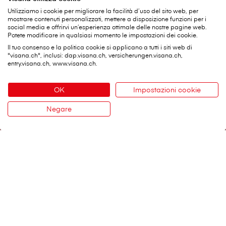
Utilizziamo i cookie per migliorare la facilità d’uso del sito web, per
mostrare contenuti personalizzati, mettere a disposizione funzioni per i
social media e offrirvi un’esperienza ottimale delle nostre pagine web.
Potete modificare in qualsiasi momento le impostazioni dei cookie.
V⁠i⁠s⁠a⁠n⁠a Services SA
Sede centrale
Il tuo consenso e la politica cookie si applicano a tutti i siti web di
"visana.ch", inclusi: dap.visana.ch, versicherungen.visana.ch,
Weltpoststrasse 19
entry.visana.ch, www.visana.ch.
3000 Berna 16
Telefono:
0848 848 899
OK
Impostazioni cookie
Modulo di contatto
Negare
Contatto
Servizi importanti
Notificare il sinistro
Inviare i giustificativi
Modificare i dati personali
Lista dei terapeuti
Notfall-Finder – città di Berna