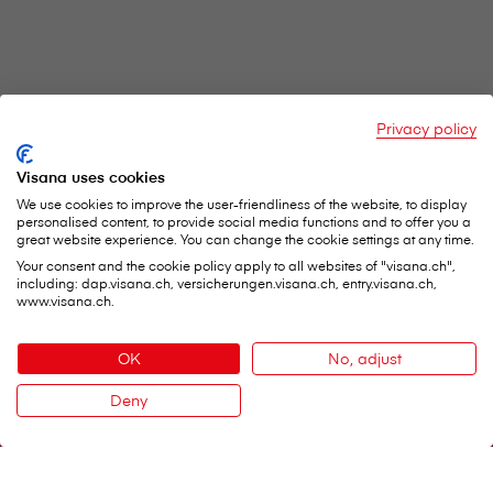
Privacy policy
Visana uses cookies
We use cookies to improve the user-friendliness of the website, to display
personalised content, to provide social media functions and to offer you a
great website experience. You can change the cookie settings at any time.
Your consent and the cookie policy apply to all websites of "visana.ch",
including: dap.visana.ch, versicherungen.visana.ch, entry.visana.ch,
www.visana.ch.
V⁠i⁠s⁠a⁠n⁠a Services SA
Sede centrale
Weltpoststrasse 19
OK
No, adjust
3000 Berna 16
Deny
Telefono:
0848 848 899
Contatto
Modulo di contatto