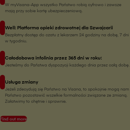
W myVisana-App wszystko Państwo robią cyfrowo i zawsze
mają przy sobie kartę ubezpieczeniową.
Well: Platforma opieki zdrowotnej dla Szwajcarii
Bezpłatny dostęp do czatu z lekarzem 24 godziny na dobę, 7 dni
w tygodniu.
Całodobowa infolinia przez 365 dni w roku:
Jesteśmy do Państwa dyspozycji każdego dnia przez całą dobę.
Usługa zmiany
Jeżeli zdecydują się Państwo na V⁠i⁠s⁠a⁠n⁠a, to spokojnie mogą nam
Państwo pozostawić wszelkie formalności związane ze zmianą.
Załatwimy to chętnie i sprawnie.
Find out more