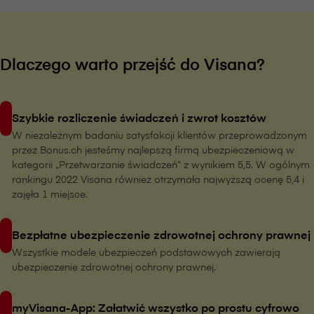
Dlaczego warto przejść do V⁠i⁠s⁠a⁠n⁠a?
Szybkie rozliczenie świadczeń i zwrot kosztów
W niezależnym badaniu satysfakcji klientów przeprowadzonym
przez Bonus.ch jesteśmy najlepszą firmą ubezpieczeniową w
kategorii „Przetwarzanie świadczeń” z wynikiem 5,5. W ogólnym
rankingu 2022 V⁠i⁠s⁠a⁠n⁠a również otrzymała najwyższą ocenę 5,4 i
zajęła 1 miejsce.
Bezpłatne ubezpieczenie zdrowotnej ochrony prawnej
Wszystkie modele ubezpieczeń podstawowych zawierają
ubezpieczenie zdrowotnej ochrony prawnej.
myVisana-App: Załatwić wszystko po prostu cyfrowo