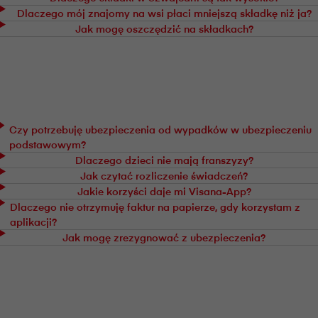
Dlaczego mój znajomy na wsi płaci mniejszą składkę niż ja?
Jak mogę oszczędzić na składkach?
Czy potrzebuję ubezpieczenia od wypadków w ubezpieczeniu
podstawowym?
Dlaczego dzieci nie mają franszyzy?
Jak czytać rozliczenie świadczeń?
Jakie korzyści daje mi V⁠i⁠s⁠a⁠n⁠a-App?
Dlaczego nie otrzymuję faktur na papierze, gdy korzystam z
aplikacji?
Jak mogę zrezygnować z ubezpieczenia?