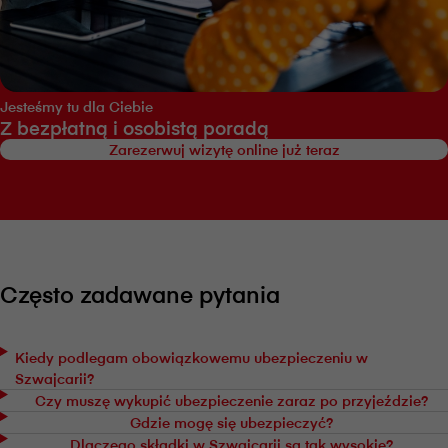
Jesteśmy tu dla Ciebie
Z bezpłatną i osobistą poradą
Zarezerwuj wizytę online już teraz
Często zadawane pytania
Kiedy podlegam obowiązkowemu ubezpieczeniu w
Szwajcarii?
Czy muszę wykupić ubezpieczenie zaraz po przyjeździe?
Gdzie mogę się ubezpieczyć?
Dlaczego składki w Szwajcarii są tak wysokie?