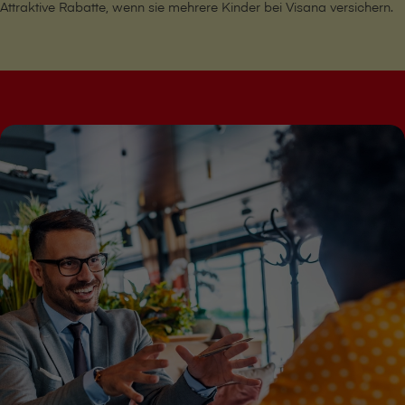
Attraktive Rabatte, wenn sie mehrere Kinder bei V⁠i⁠s⁠a⁠n⁠a versichern.