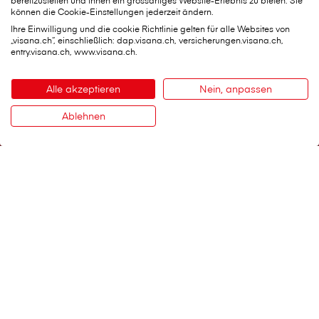
bereitzustellen und Ihnen ein grossartiges Website-Erlebnis zu bieten. Sie
können die Cookie-Einstellungen jederzeit ändern.
Ihre Einwilligung und die cookie Richtlinie gelten für alle Websites von
„visana.ch“, einschließlich: dap.visana.ch, versicherungen.visana.ch,
entry.visana.ch, www.visana.ch.
V⁠i⁠s⁠a⁠n⁠a Services AG
Alle akzeptieren
Nein, anpassen
Hauptsitz
Weltpoststrasse 19
Ablehnen
Kontakt
3000 Bern 16
Telefon:
0848 848 899
Kontaktformular
Wichtige Services
Schaden melden
Belege einreichen
Persönliche Daten ändern
Therapeutenliste