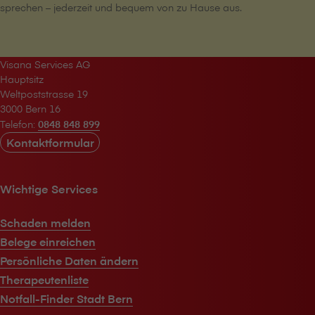
sprechen – jederzeit und bequem von zu Hause aus.
V⁠i⁠s⁠a⁠n⁠a Services AG
Hauptsitz
Weltpoststrasse 19
3000 Bern 16
Telefon:
0848 848 899
Kontaktformular
Wichtige Services
Schaden melden
Belege einreichen
Persönliche Daten ändern
Therapeutenliste
Notfall-Finder Stadt Bern