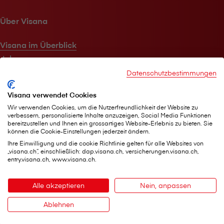
Über V⁠i⁠s⁠a⁠n⁠a
V⁠i⁠s⁠a⁠n⁠a im Überblick
Jobs
Medien
Datenschutzbestimmungen
Nachhaltigkeit
Visana verwendet Cookies
Kundenmagazin
Wir verwenden Cookies, um die Nutzerfreundlichkeit der Website zu
verbessern, personalisierte Inhalte anzuzeigen, Social Media Funktionen
bereitzustellen und Ihnen ein grossartiges Website-Erlebnis zu bieten. Sie
Hilfe & Kontakt
können die Cookie-Einstellungen jederzeit ändern.
Ihre Einwilligung und die cookie Richtlinie gelten für alle Websites von
„visana.ch“, einschließlich: dap.visana.ch, versicherungen.visana.ch,
Agentur in meiner Nähe
entry.visana.ch, www.visana.ch.
Jederzeit für Sie da
myVisana Kundenportal
Alle akzeptieren
Nein, anpassen
Medizinische Beratung 7/24
Ablehnen
Deutsch
Kontakt
© V⁠i⁠s⁠a⁠n⁠a 2026
Impressum
Rechtliche Hinweise
Datenschutz
Cookies