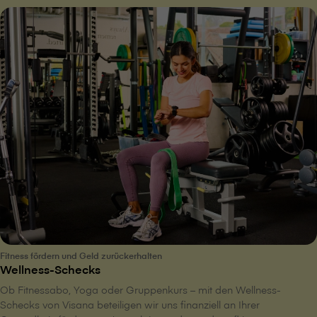
Fitness fördern und Geld zurückerhalten
Wellness-Schecks
Ob Fitnessabo, Yoga oder Gruppenkurs – mit den Wellness-
Schecks von V⁠i⁠s⁠a⁠n⁠a beteiligen wir uns finanziell an Ihrer