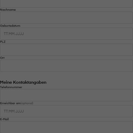
Nachname
Geburtsdatum
Da
PLZ
Ort
Meine Kontaktangaben
Telefonnummer
Erreichbar am
(optional)
Da
E-Mail