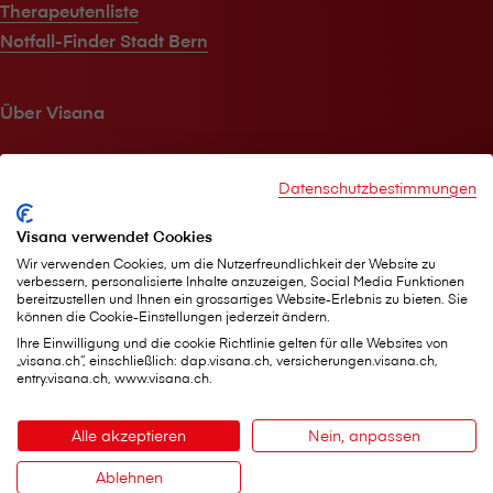
Therapeutenliste
Notfall-Finder Stadt Bern
Über V⁠i⁠s⁠a⁠n⁠a
V⁠i⁠s⁠a⁠n⁠a im Überblick
Datenschutzbestimmungen
Jobs
Medien
Visana verwendet Cookies
Nachhaltigkeit
Wir verwenden Cookies, um die Nutzerfreundlichkeit der Website zu
Kundenmagazin
verbessern, personalisierte Inhalte anzuzeigen, Social Media Funktionen
bereitzustellen und Ihnen ein grossartiges Website-Erlebnis zu bieten. Sie
können die Cookie-Einstellungen jederzeit ändern.
Ihre Einwilligung und die cookie Richtlinie gelten für alle Websites von
Hilfe & Kontakt
„visana.ch“, einschließlich: dap.visana.ch, versicherungen.visana.ch,
entry.visana.ch, www.visana.ch.
Agentur in meiner Nähe
Alle akzeptieren
Nein, anpassen
Jederzeit für Sie da
myVisana Kundenportal
Ablehnen
Kontakt