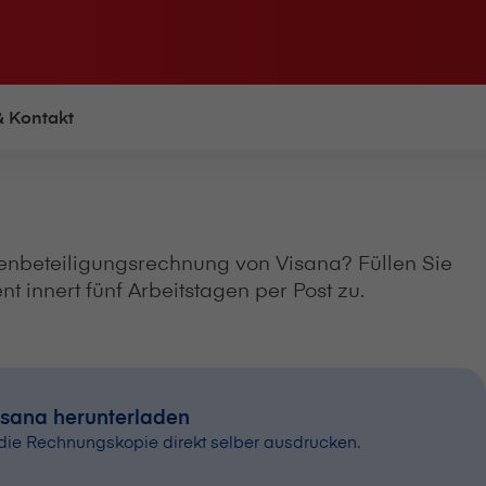
& Kontakt
beteiligungsrechnung von V⁠i⁠s⁠a⁠n⁠a? Füllen Sie
 innert fünf Arbeitstagen per Post zu.
isana herunterladen
ie Rechnungskopie direkt selber ausdrucken.