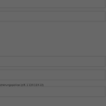
D
D
cherungspolice (z.B. 1.123.123.12).