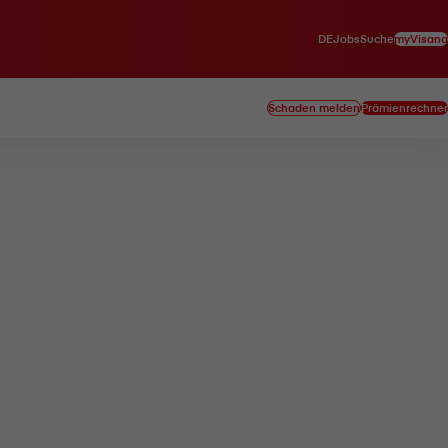
DE
myVisana
Jobs
Suche
Schaden melden
Prämienrechner