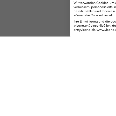
Wir verwenden Cookies, um di
verbessern, personalisierte 
bereitzustellen und Ihnen ein
können die Cookie-Einstellun
Ihre Einwilligung und die cook
„visana.ch“, einschließlich: 
entry.visana.ch, www.visana.
Wichtige S
V⁠i⁠s⁠a⁠n⁠a Services AG
Hauptsitz
Weltpoststrasse 19
Schaden mel
3000 Bern 16
Belege einre
Telefon:
0848 848 899
Persönliche 
Kontaktformular
Therapeutenl
Notfall-Finde