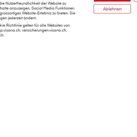
e Nutzerfreundlichkeit der Website zu
Inhalte anzuzeigen, Social Media Funktionen
Ablehnen
 grossartiges Website-Erlebnis zu bieten. Sie
gen jederzeit ändern.
ie Richtlinie gelten für alle Websites von
dap.visana.ch, versicherungen.visana.ch,
ch.
ervices
Über V⁠i⁠s⁠a⁠n⁠a
den
V⁠i⁠s⁠a⁠n⁠a im Überblick
ichen
Jobs
Daten ändern
Medien
iste
Nachhaltigkeit
r Stadt Bern
Kundenmagazin