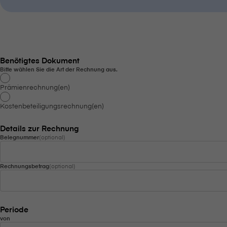
Benötigtes Dokument
Bitte wählen Sie die Art der Rechnung aus.
Prämienrechnung(en)
Kostenbeteiligungsrechnung(en)
Details zur Rechnung
Belegnummer
(optional)
Rechnungsbetrag
(optional)
Periode
von