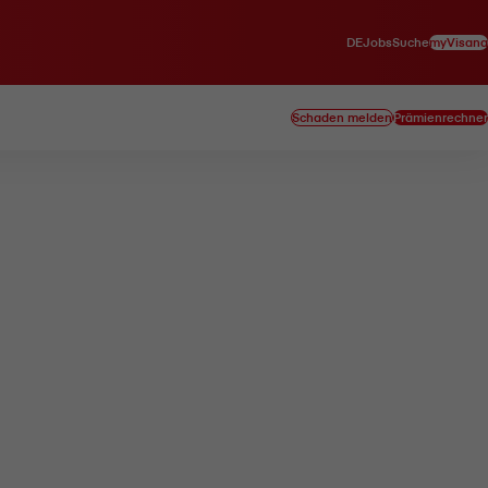
DE
myVisana
Jobs
Suche
Schaden melden
Prämienrechner