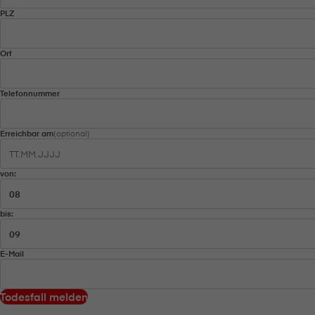
PLZ
Ort
Telefonnummer
Erreichbar am
(optional)
von:
bis:
E-Mail
Todesfall melden