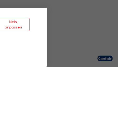
Nein,
anpassen
Kontakt
Hilfe & Kontakt
Agentur in meiner Nähe
Jederzeit für Sie da
myVisana Kundenportal