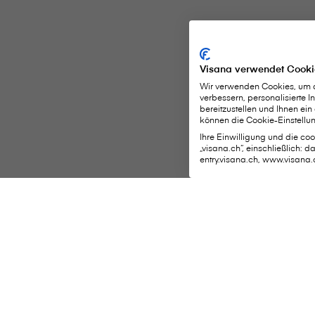
Visana verwendet Cooki
Wir verwenden Cookies, um di
verbessern, personalisierte 
bereitzustellen und Ihnen ein
können die Cookie-Einstellun
Ihre Einwilligung und die cook
„visana.ch“, einschließlich: 
entry.visana.ch, www.visana.
Wichtige S
V⁠i⁠s⁠a⁠n⁠a Services AG
Hauptsitz
Weltpoststrasse 19
Schaden mel
3000 Bern 16
Belege einre
Telefon:
0848 848 899
Persönliche 