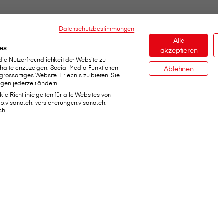
Datenschutzbestimmungen
Alle
es
akzeptieren
e Nutzerfreundlichkeit der Website zu
Inhalte anzuzeigen, Social Media Funktionen
Ablehnen
 grossartiges Website-Erlebnis zu bieten. Sie
gen jederzeit ändern.
ie Richtlinie gelten für alle Websites von
dap.visana.ch, versicherungen.visana.ch,
ch.
ervices
Über V⁠i⁠s⁠a⁠n⁠a
den
V⁠i⁠s⁠a⁠n⁠a im Überblick
ichen
Jobs
Daten ändern
Medien