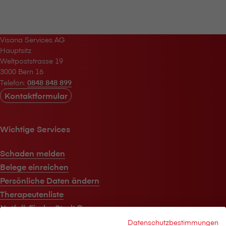
V⁠i⁠s⁠a⁠n⁠a Services AG
Hauptsitz
Weltpoststrasse 19
3000 Bern 16
Telefon:
0848 848 899
Kontaktformular
Wichtige Services
Schaden melden
Belege einreichen
Persönliche Daten ändern
Therapeutenliste
Notfall-Finder Stadt Bern
Datenschutzbestimmungen