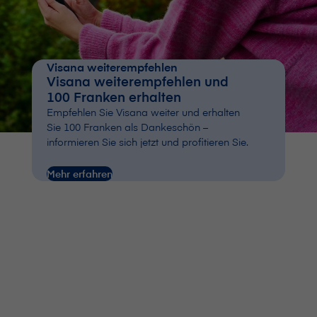
V⁠i⁠s⁠a⁠n⁠a weiterempfehlen
V⁠i⁠s⁠a⁠n⁠a weiterempfehlen und
100 Franken erhalten
Empfehlen Sie V⁠i⁠s⁠a⁠n⁠a weiter und erhalten
Sie 100 Franken als Dankeschön –
informieren Sie sich jetzt und profitieren Sie.
Mehr erfahren