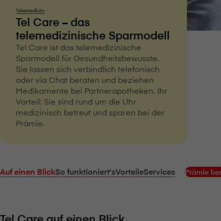
Telemedizin
Tel Care – das
telemedizinische Sparmodell
Tel Care ist das telemedizinische
Sparmodell für Gesundheitsbewusste.
Sie lassen sich verbindlich telefonisch
oder via Chat beraten und beziehen
Medikamente bei Partnerapotheken. Ihr
Vorteil: Sie sind rund um die Uhr
medizinisch betreut und sparen bei der
Prämie.
Auf einen Blick
So funktioniert's
Vorteile
Services
Prämie be
Tel Care auf einen Blick