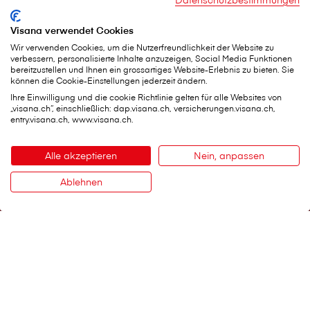
Visana verwendet Cookies
Wir verwenden Cookies, um die Nutzerfreundlichkeit der Website zu
verbessern, personalisierte Inhalte anzuzeigen, Social Media Funktionen
bereitzustellen und Ihnen ein grossartiges Website-Erlebnis zu bieten. Sie
können die Cookie-Einstellungen jederzeit ändern.
Ihre Einwilligung und die cookie Richtlinie gelten für alle Websites von
„visana.ch“, einschließlich: dap.visana.ch, versicherungen.visana.ch,
V⁠i⁠s⁠a⁠n⁠a Services AG
entry.visana.ch, www.visana.ch.
Hauptsitz
Weltpoststrasse 19
Alle akzeptieren
Nein, anpassen
3000 Bern 16
Telefon:
0848 848 899
Ablehnen
Kontaktformular
Kontakt
Wichtige Services
Schaden melden
Belege einreichen
Persönliche Daten ändern