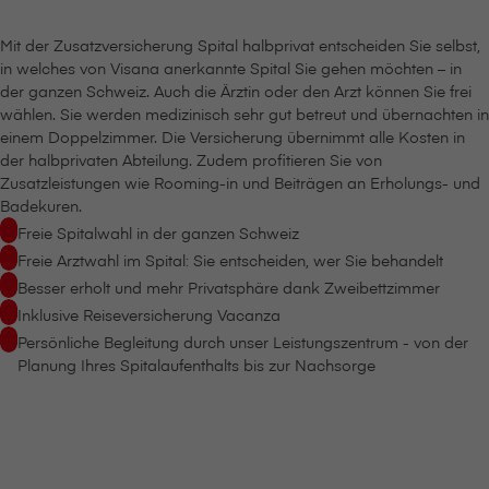
Mit der Zusatzversicherung Spital halbprivat entscheiden Sie selbst,
in welches von V⁠i⁠s⁠a⁠n⁠a anerkannte Spital Sie gehen möchten – in
der ganzen Schweiz. Auch die Ärztin oder den Arzt können Sie frei
wählen. Sie werden medizinisch sehr gut betreut und übernachten in
einem Doppelzimmer. Die Versicherung übernimmt alle Kosten in
der halbprivaten Abteilung. Zudem profitieren Sie von
Zusatzleistungen wie Rooming-in und Beiträgen an Erholungs- und
Badekuren.
Freie Spitalwahl in der ganzen Schweiz
Freie Arztwahl im Spital: Sie entscheiden, wer Sie behandelt
Besser erholt und mehr Privatsphäre dank Zweibettzimmer
Inklusive Reiseversicherung Vacanza
Persönliche Begleitung durch unser Leistungszentrum - von der
Planung Ihres Spitalaufenthalts bis zur Nachsorge