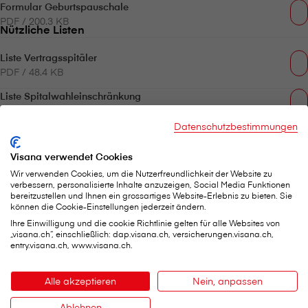
Formular Geburtspauschale
PDF / 200.3 KB
Nützliche Listen
Liste Vertragsspitäler
PDF / 48.4 KB
Liste Spitalwahleinschränkung
PDF / 97.9 KB
Datenschutzbestimmungen
Liste der Auslandspitäler
PDF / 72.2 KB
Visana verwendet Cookies
Wir verwenden Cookies, um die Nutzerfreundlichkeit der Website zu
verbessern, personalisierte Inhalte anzuzeigen, Social Media Funktionen
bereitzustellen und Ihnen ein grossartiges Website-Erlebnis zu bieten. Sie
können die Cookie-Einstellungen jederzeit ändern.
Ihre Einwilligung und die cookie Richtlinie gelten für alle Websites von
„visana.ch“, einschließlich: dap.visana.ch, versicherungen.visana.ch,
entry.visana.ch, www.visana.ch.
Das könnte Sie ebenfalls interessieren
Alle akzeptieren
Nein, anpassen
Ablehnen