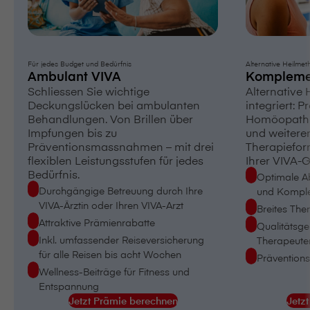
Für jedes Budget und Bedürfnis
Alternative Heilme
Ambulant VIVA
Kompleme
Schliessen Sie wichtige
Alternative
Deckungslücken bei ambulanten
integriert: P
Behandlungen. Von Brillen über
Homöopathi
Impfungen bis zu
und weitere
Präventionsmassnahmen – mit drei
Therapiefor
flexiblen Leistungsstufen für jedes
Ihrer VIVA-
Bedürfnis.
Optimale A
Durchgängige Betreuung durch Ihre
und Kompl
VIVA-Ärztin oder Ihren VIVA-Arzt
Breites The
Attraktive Prämienrabatte
Qualitätsge
Inkl. umfassender Reiseversicherung
Therapeute
für alle Reisen bis acht Wochen
Prävention
Wellness-Beiträge für Fitness und
Entspannung
Jetzt Prämie berechnen
Jetz