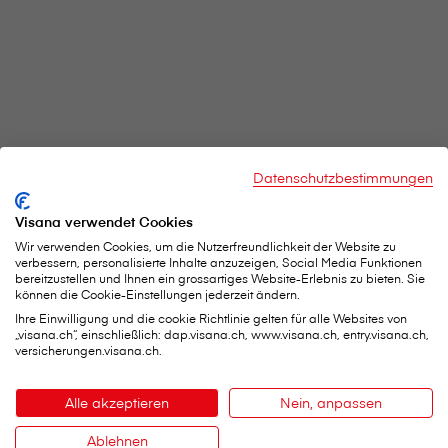
Datenschutzbestimmungen
Visana verwendet Cookies
Wir verwenden Cookies, um die Nutzerfreundlichkeit der Website zu
verbessern, personalisierte Inhalte anzuzeigen, Social Media Funktionen
bereitzustellen und Ihnen ein grossartiges Website-Erlebnis zu bieten. Sie
können die Cookie-Einstellungen jederzeit ändern.
Ihre Einwilligung und die cookie Richtlinie gelten für alle Websites von
„visana.ch“, einschließlich: dap.visana.ch, www.visana.ch, entry.visana.ch,
versicherungen.visana.ch.
V⁠i⁠s⁠a⁠n⁠a Services AG
Alle akzeptieren
Nein, anpassen
Hauptsitz
Weltpoststrasse 19
Ablehnen