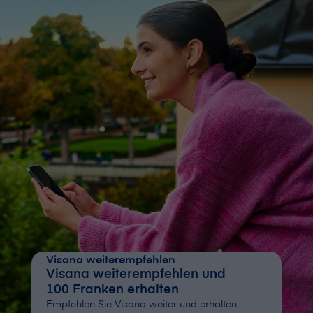
V⁠i⁠s⁠a⁠n⁠a weiterempfehlen
V⁠i⁠s⁠a⁠n⁠a weiterempfehlen und
100 Franken erhalten
Empfehlen Sie V⁠i⁠s⁠a⁠n⁠a weiter und erhalten