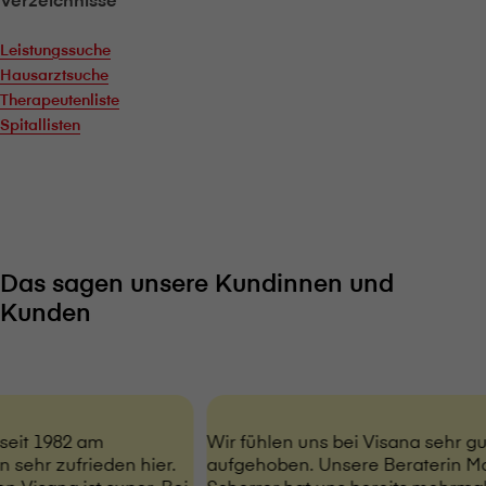
Leistungssuche
Hausarztsuche
Therapeutenliste
Spitallisten
Das sagen unsere Kundinnen und
Kunden
seit 1982 am
Wir fühlen uns bei V⁠i⁠s⁠a⁠n⁠a sehr gu
 sehr zufrieden hier.
aufgehoben. Unsere Beraterin Ma