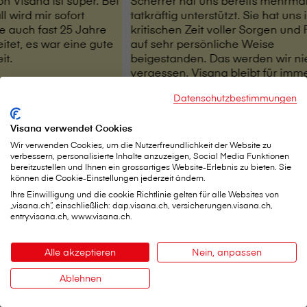
V⁠i⁠s⁠a⁠n⁠a ist super. Bei
Scherrer hat uns bereits mehrma
 wird mir sofort
tatkräftig unterstützt. Sie hat uns 
e auch fast 25 Jahre
kritischen Zeit voller Sorgen und
rbeitet, es war eine gute
auf sehr persönliche Weise
it.
beigestanden. Das werden wir ni
vergessen. V⁠i⁠s⁠a⁠n⁠a bleibt für imm
ihrem geschätzten Namen verbu
Datenschutzbestimmungen
Marco Lorez
Visana verwendet Cookies
Wir verwenden Cookies, um die Nutzerfreundlichkeit der Website zu
verbessern, personalisierte Inhalte anzuzeigen, Social Media Funktionen
bereitzustellen und Ihnen ein grossartiges Website-Erlebnis zu bieten. Sie
können die Cookie-Einstellungen jederzeit ändern.
Ihre Einwilligung und die cookie Richtlinie gelten für alle Websites von
„visana.ch“, einschließlich: dap.visana.ch, versicherungen.visana.ch,
entry.visana.ch, www.visana.ch.
Alle akzeptieren
Nein, anpassen
Ablehnen
Kontakt