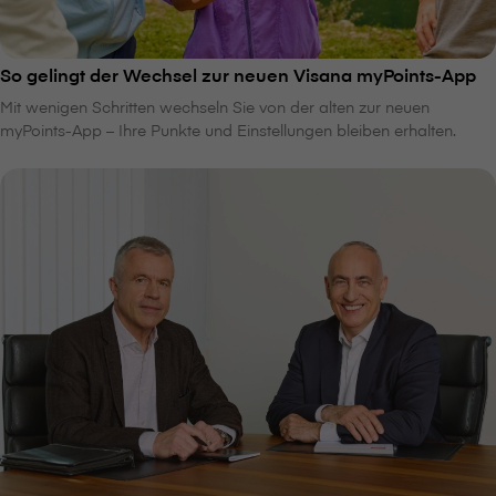
So gelingt der Wechsel zur neuen V⁠i⁠s⁠a⁠n⁠a myPoints-App
Mit wenigen Schritten wechseln Sie von der alten zur neuen
myPoints-App – Ihre Punkte und Einstellungen bleiben erhalten.