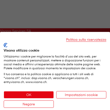
V⁠i⁠s⁠a⁠n⁠a Services SA
Sede centrale
Politica sulla riservatezza
Weltpoststrasse 19
3000 Berna 16
Visana utilizza cookie
Telefono:
0848 848 899
Utilizziamo i cookie per migliorare la facilità d’uso del sito web, per
Modulo di contatto
mostrare contenuti personalizzati, mettere a disposizione funzioni per i
social media e offrirvi un’esperienza ottimale delle nostre pagine web.
Potete modificare in qualsiasi momento le impostazioni dei cookie.
Servizi importanti
Il tuo consenso e la politica cookie si applicano a tutti i siti web di
"visana.ch", inclusi: dap.visana.ch, versicherungen.visana.ch,
entry.visana.ch, www.visana.ch.
Notificare il sinistro
Inviare i giustificativi
OK
Impostazioni cookie
Modificare i dati personali
Negare
Lista dei terapeuti
Contatto