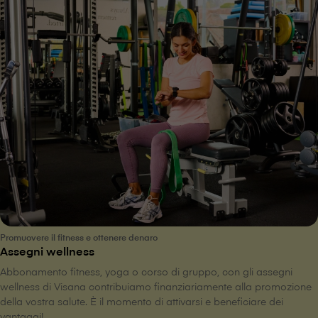
Promuovere il fitness e ottenere denaro
Assegni wellness
Abbonamento fitness, yoga o corso di gruppo, con gli assegni
wellness di V⁠i⁠s⁠a⁠n⁠a contribuiamo finanziariamente alla promozione
della vostra salute. È il momento di attivarsi e beneficiare dei
vantaggi!