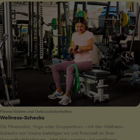
Fitness fördern und Geld zurückerhalten
Wellness-Schecks
Ob Fitnessabo, Yoga oder Gruppenkurs – mit den Wellness-
Schecks von V⁠i⁠s⁠a⁠n⁠a beteiligen wir uns finanziell an Ihrer
Gesundheitsförderung. Jetzt aktiv werden und profitieren.