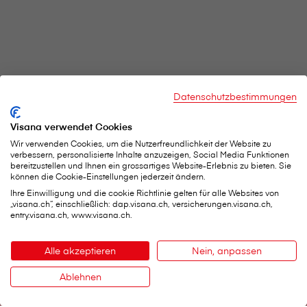
V⁠i⁠s⁠a⁠n⁠a Services AG
Datenschutzbestimmungen
Hauptsitz
Weltpoststrasse 19
Visana verwendet Cookies
3000 Bern 16
Wir verwenden Cookies, um die Nutzerfreundlichkeit der Website zu
Telefon:
0848 848 899
verbessern, personalisierte Inhalte anzuzeigen, Social Media Funktionen
Kontaktformular
bereitzustellen und Ihnen ein grossartiges Website-Erlebnis zu bieten. Sie
können die Cookie-Einstellungen jederzeit ändern.
Ihre Einwilligung und die cookie Richtlinie gelten für alle Websites von
„visana.ch“, einschließlich: dap.visana.ch, versicherungen.visana.ch,
Wichtige Services
entry.visana.ch, www.visana.ch.
Schaden melden
Alle akzeptieren
Nein, anpassen
Belege einreichen
Ablehnen
Persönliche Daten ändern
Kontakt
Therapeutenliste